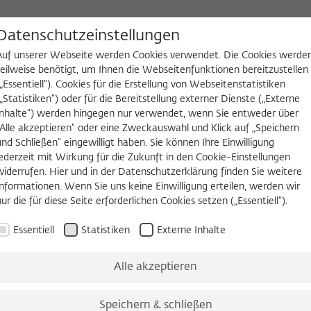
D
Datenschutzeinstellungen
Auf unserer Webseite werden Cookies verwendet. Die Cookies werde
teilweise benötigt, um Ihnen die Webseitenfunktionen bereitzustellen
(„Essentiell“). Cookies für die Erstellung von Webseitenstatistiken
NGEN
WIKOTHEK
FELLOW WERDEN
(„Statistiken“) oder für die Bereitstellung externer Dienste („Externe
Inhalte“) werden hingegen nur verwendet, wenn Sie entweder über
staltungsreihen
Three Cultures Forum
„Alle akzeptieren“ oder eine Zweckauswahl und Klick auf „Speichern
und Schließen“ eingewilligt haben. Sie können Ihre Einwilligung
jederzeit mit Wirkung für die Zukunft in den Cookie-Einstellungen
widerrufen. Hier und in der Datenschutzerklärung finden Sie weitere
Informationen. Wenn Sie uns keine Einwilligung erteilen, werden wir
nur die für diese Seite erforderlichen Cookies setzen („Essentiell“).
Essentiell
Statistiken
Externe Inhalte
Alle akzeptieren
Speichern & schließen