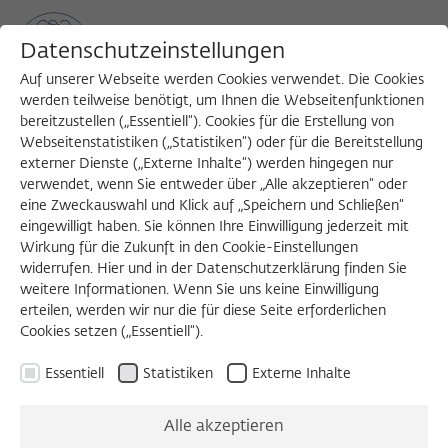
Datenschutzeinstellungen
Auf unserer Webseite werden Cookies verwendet. Die Cookies
werden teilweise benötigt, um Ihnen die Webseitenfunktionen
bereitzustellen („Essentiell“). Cookies für die Erstellung von
Sea
MENU
Search
Webseitenstatistiken („Statistiken“) oder für die Bereitstellung
externer Dienste („Externe Inhalte“) werden hingegen nur
verwendet, wenn Sie entweder über „Alle akzeptieren“ oder
eine Zweckauswahl und Klick auf „Speichern und Schließen“
KONZERT
eingewilligt haben. Sie können Ihre Einwilligung jederzeit mit
Donnerstag, 09.03.2023
Wirkung für die Zukunft in den Cookie-Einstellungen
widerrufen. Hier und in der Datenschutzerklärung finden Sie
20:00 – 22:00 Uhr
weitere Informationen. Wenn Sie uns keine Einwilligung
erteilen, werden wir nur die für diese Seite erforderlichen
Neuköllner Oper
Cookies setzen („Essentiell“).
Essentiell
Statistiken
Externe Inhalte
THE PRESENT rettet die
Alle akzeptieren