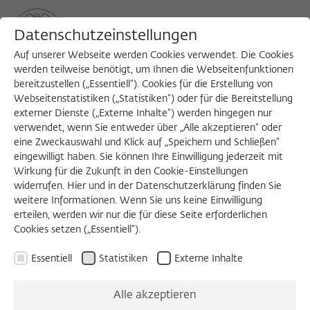
Datenschutzeinstellungen
Auf unserer Webseite werden Cookies verwendet. Die Cookies
werden teilweise benötigt, um Ihnen die Webseitenfunktionen
bereitzustellen („Essentiell“). Cookies für die Erstellung von
Sea
MENU
Search
Webseitenstatistiken („Statistiken“) oder für die Bereitstellung
externer Dienste („Externe Inhalte“) werden hingegen nur
verwendet, wenn Sie entweder über „Alle akzeptieren“ oder
eine Zweckauswahl und Klick auf „Speichern und Schließen“
DIENSTAGSKOLLOQUIUM
eingewilligt haben. Sie können Ihre Einwilligung jederzeit mit
Dienstag, 06.12.2022
Wirkung für die Zukunft in den Cookie-Einstellungen
widerrufen. Hier und in der Datenschutzerklärung finden Sie
11:00 – 13:00 Uhr
weitere Informationen. Wenn Sie uns keine Einwilligung
erteilen, werden wir nur die für diese Seite erforderlichen
Wissenschaftskolleg zu Berlin
Cookies setzen („Essentiell“).
Essentiell
Statistiken
Externe Inhalte
Anne with an E (and
Alle akzeptieren