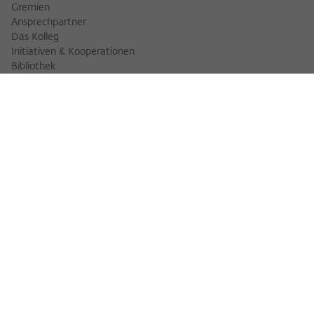
Gremien
Ansprechpartner
Das Kolleg
Initiativen & Kooperationen
Bibliothek
FELLOWS
Fellowfinder
Fellows 2025/2026
Fellows 2026/2027
Permanent Fellows
Alumni
VERANSTALTUNGEN
Veranstaltungskalender
Workshops
Veranstaltungsreihen
Three Cultures Forum
WIKOTHEK
Wiko Shorts
Lectures & Keynotes