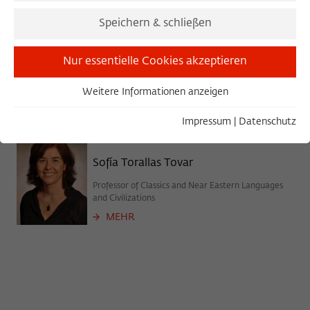
SOFÍA TORALLAS TOVAR
Speichern & schließen
Geschlossene Veranstaltung
Nur essentielle Cookies akzeptieren
Weitere Informationen anzeigen
Essentiell
ALLE VERANSTALTUNGEN
ICS EXPORT
Essentielle Cookies werden für grundlegende Funktionen
Impressum
|
Datenschutz
der Webseite benötigt. Dadurch ist gewährleistet, dass die
2021/2022
Webseite einwandfrei funktioniert.
Sofía Torallas Tovar
Name
Cookie-Informationen anzeigen
cookie_optin
Professor of Classics and Near Eastern Languages
and Civilizations
Anbieter
Wissenschaftskolleg zu Berlin
Statistiken
MEHR
Diese Cookies dienen der Erfassung von statistischen Daten
Laufzeit
1 Year
zur Nutzung unserer Webseiteninhalte auf unserer
selbstverwalteten Statistikplattform Matomo. Die
Dieses Cookie wird verwendet, um Ihre
Informationen, die über die Nutzung der Webseite
Zweck
Cookie-Einstellungen für diese Webseite
gesammelt werden, stehen ausschließlich dem
zu speichern.
Wissenschaftskolleg zu Berlin zur Verfügung und werden