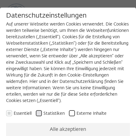
Datenschutzeinstellungen
Auf unserer Webseite werden Cookies verwendet. Die Cookies
werden teilweise benötigt, um Ihnen die Webseitenfunktionen
bereitzustellen („Essentiell“). Cookies für die Erstellung von
Sea
MENU
Search
Webseitenstatistiken („Statistiken“) oder für die Bereitstellung
externer Dienste („Externe Inhalte“) werden hingegen nur
verwendet, wenn Sie entweder über „Alle akzeptieren“ oder
eine Zweckauswahl und Klick auf „Speichern und Schließen“
DIENSTAGSKOLLOQUIUM
eingewilligt haben. Sie können Ihre Einwilligung jederzeit mit
Dienstag, 22.03.2022
Wirkung für die Zukunft in den Cookie-Einstellungen
widerrufen. Hier und in der Datenschutzerklärung finden Sie
11:00 – 13:00 Uhr
weitere Informationen. Wenn Sie uns keine Einwilligung
erteilen, werden wir nur die für diese Seite erforderlichen
Wissenschaftskolleg zu Berlin
Cookies setzen („Essentiell“).
Essentiell
Statistiken
Externe Inhalte
What is a Grimoire?
Alle akzeptieren