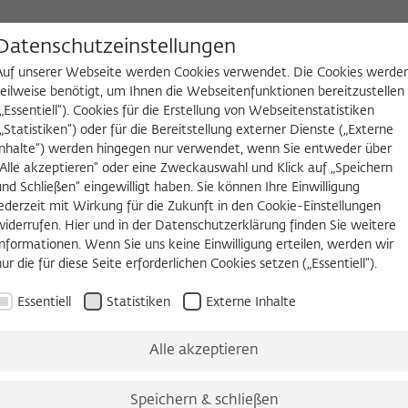
D
Datenschutzeinstellungen
Auf unserer Webseite werden Cookies verwendet. Die Cookies werde
teilweise benötigt, um Ihnen die Webseitenfunktionen bereitzustellen
(„Essentiell“). Cookies für die Erstellung von Webseitenstatistiken
NGEN
WIKOTHEK
FELLOW WERDEN
(„Statistiken“) oder für die Bereitstellung externer Dienste („Externe
Inhalte“) werden hingegen nur verwendet, wenn Sie entweder über
staltungsreihen
Three Cultures Forum
„Alle akzeptieren“ oder eine Zweckauswahl und Klick auf „Speichern
und Schließen“ eingewilligt haben. Sie können Ihre Einwilligung
jederzeit mit Wirkung für die Zukunft in den Cookie-Einstellungen
widerrufen. Hier und in der Datenschutzerklärung finden Sie weitere
Informationen. Wenn Sie uns keine Einwilligung erteilen, werden wir
nur die für diese Seite erforderlichen Cookies setzen („Essentiell“).
Essentiell
Statistiken
Externe Inhalte
Alle akzeptieren
Speichern & schließen