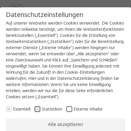
Datenschutzeinstellungen
Auf unserer Webseite werden Cookies verwendet. Die Cookies
werden teilweise benötigt, um Ihnen die Webseitenfunktionen
bereitzustellen („Essentiell“). Cookies für die Erstellung von
Sea
MENU
Search
Webseitenstatistiken („Statistiken“) oder für die Bereitstellung
externer Dienste („Externe Inhalte“) werden hingegen nur
verwendet, wenn Sie entweder über „Alle akzeptieren“ oder
eine Zweckauswahl und Klick auf „Speichern und Schließen“
DIGITALER VORTRAG
eingewilligt haben. Sie können Ihre Einwilligung jederzeit mit
Dienstag, 09.03.2021
Wirkung für die Zukunft in den Cookie-Einstellungen
widerrufen. Hier und in der Datenschutzerklärung finden Sie
19:00 – 20:30 Uhr
weitere Informationen. Wenn Sie uns keine Einwilligung
erteilen, werden wir nur die für diese Seite erforderlichen
Alexander von Humboldt Institut für
Cookies setzen („Essentiell“).
Internet und Gesellschaft
Essentiell
Statistiken
Externe Inhalte
The Critical
Alle akzeptieren