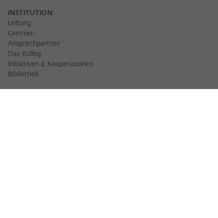
INSTITUTION
Leitung
Gremien
Ansprechpartner
Das Kolleg
Initiativen & Kooperationen
Bibliothek
FELLOWS
Fellowfinder
Fellows 2025/2026
Fellows 2026/2027
Permanent Fellows
Alumni
VERANSTALTUNGEN
Veranstaltungskalender
Workshops
Veranstaltungsreihen
Three Cultures Forum