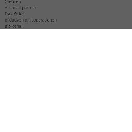
Gremien
Ansprechpartner
Das Kolleg
Initiativen & Kooperationen
Bibliothek
FELLOWS
Fellowfinder
Fellows 2025/2026
Fellows 2026/2027
Permanent Fellows
Alumni
VERANSTALTUNGEN
Veranstaltungskalender
Workshops
Veranstaltungsreihen
Three Cultures Forum
WIKOTHEK
Wiko Shorts
Lectures & Keynotes