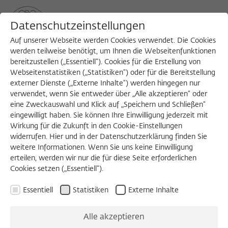
Datenschutzeinstellungen
Auf unserer Webseite werden Cookies verwendet. Die Cookies
werden teilweise benötigt, um Ihnen die Webseitenfunktionen
bereitzustellen („Essentiell“). Cookies für die Erstellung von
Sea
MENU
Search
Webseitenstatistiken („Statistiken“) oder für die Bereitstellung
externer Dienste („Externe Inhalte“) werden hingegen nur
verwendet, wenn Sie entweder über „Alle akzeptieren“ oder
eine Zweckauswahl und Klick auf „Speichern und Schließen“
DIGITALER VORTRAG
eingewilligt haben. Sie können Ihre Einwilligung jederzeit mit
Mittwoch, 18.11.2020
Wirkung für die Zukunft in den Cookie-Einstellungen
widerrufen. Hier und in der Datenschutzerklärung finden Sie
21:00 – 23:00 Uhr
weitere Informationen. Wenn Sie uns keine Einwilligung
erteilen, werden wir nur die für diese Seite erforderlichen
Digitaler Vortrag
Cookies setzen („Essentiell“).
Essentiell
Statistiken
Externe Inhalte
Composer Talk at
Alle akzeptieren