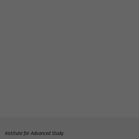
Name
_pk_ses
Anbieter
Matomo
Laufzeit
30 Minuten
Dieses kurzlebige Cookie wird dazu verwen
vorübergehend Daten über den aktuellen
Zweck
Aufenthalt des Besuchs auf der Webseite 
Wissenschaftskollegs zu speichern.
Institute for Advanced Study