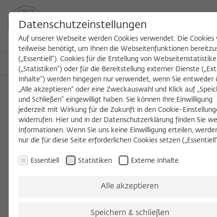
Datenschutzeinstellungen
Auf unserer Webseite werden Cookies verwendet. Die Cookies
teilweise benötigt, um Ihnen die Webseitenfunktionen bereitzu
(„Essentiell“). Cookies für die Erstellung von Webseitenstatistik
MENU
Search
(„Statistiken“) oder für die Bereitstellung externer Dienste („Ex
Inhalte“) werden hingegen nur verwendet, wenn Sie entweder 
„Alle akzeptieren“ oder eine Zweckauswahl und Klick auf „Spei
VORTRAG UND PERFORMANCE
und Schließen“ eingewilligt haben. Sie können Ihre Einwilligung
jederzeit mit Wirkung für die Zukunft in den Cookie-Einstellun
Sonntag, 15.11.2020
widerrufen. Hier und in der Datenschutzerklärung finden Sie we
Informationen. Wenn Sie uns keine Einwilligung erteilen, werde
18:00 – 21:00 Uhr
nur die für diese Seite erforderlichen Cookies setzen („Essentiell“
Haus der Kulturen der Welt
Essentiell
Statistiken
Externe Inhalte
Alle akzeptieren
Spooky Interaction at a
Speichern & schließen