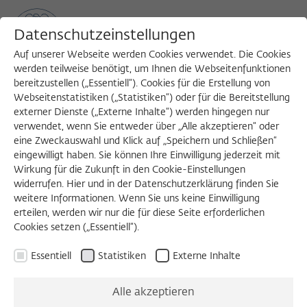
Datenschutzeinstellungen
Auf unserer Webseite werden Cookies verwendet. Die Cookies
werden teilweise benötigt, um Ihnen die Webseitenfunktionen
bereitzustellen („Essentiell“). Cookies für die Erstellung von
Sea
MENU
Search
Webseitenstatistiken („Statistiken“) oder für die Bereitstellung
externer Dienste („Externe Inhalte“) werden hingegen nur
verwendet, wenn Sie entweder über „Alle akzeptieren“ oder
eine Zweckauswahl und Klick auf „Speichern und Schließen“
VORTRAG
eingewilligt haben. Sie können Ihre Einwilligung jederzeit mit
Montag, 09.11.2020
Wirkung für die Zukunft in den Cookie-Einstellungen
widerrufen. Hier und in der Datenschutzerklärung finden Sie
19:00 – 20:00 Uhr
weitere Informationen. Wenn Sie uns keine Einwilligung
erteilen, werden wir nur die für diese Seite erforderlichen
Cookies setzen („Essentiell“).
Max Planck Lecture:
Essentiell
Statistiken
Externe Inhalte
China - The New
Alle akzeptieren