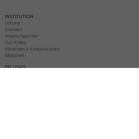
INSTITUTION
Leitung
Gremien
Ansprechpartner
Das Kolleg
Initiativen & Kooperationen
Bibliothek
FELLOWS
Fellowfinder
Fellows 2025/2026
Fellows 2026/2027
Permanent Fellows
Alumni
VERANSTALTUNGEN
Veranstaltungskalender
Workshops
Veranstaltungsreihen
Three Cultures Forum