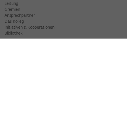
Leitung
Gremien
Ansprechpartner
Das Kolleg
Initiativen & Kooperationen
Bibliothek
FELLOWS
Fellowfinder
Fellows 2025/2026
Fellows 2026/2027
Permanent Fellows
Alumni
VERANSTALTUNGEN
Veranstaltungskalender
Workshops
Veranstaltungsreihen
Three Cultures Forum
WIKOTHEK
Wiko Shorts