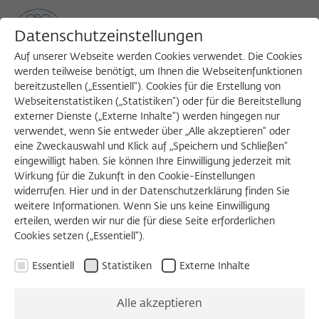
Datenschutzeinstellungen
Auf unserer Webseite werden Cookies verwendet. Die Cookies
werden teilweise benötigt, um Ihnen die Webseitenfunktionen
bereitzustellen („Essentiell“). Cookies für die Erstellung von
Sea
MENU
Search
Webseitenstatistiken („Statistiken“) oder für die Bereitstellung
externer Dienste („Externe Inhalte“) werden hingegen nur
verwendet, wenn Sie entweder über „Alle akzeptieren“ oder
eine Zweckauswahl und Klick auf „Speichern und Schließen“
WORKSHOP
eingewilligt haben. Sie können Ihre Einwilligung jederzeit mit
Freitag, 06.03.2020
Wirkung für die Zukunft in den Cookie-Einstellungen
widerrufen. Hier und in der Datenschutzerklärung finden Sie
08:50 – 19:00 Uhr
weitere Informationen. Wenn Sie uns keine Einwilligung
erteilen, werden wir nur die für diese Seite erforderlichen
Wissenschaftskolleg zu Berlin
Cookies setzen („Essentiell“).
Essentiell
Statistiken
Externe Inhalte
Funktionelle
Alle akzeptieren