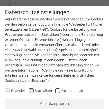
Datenschutzeinstellungen
Auf unserer Webseite werden Cookies verwendet. Die Cookies
werden teilweise benötigt, um Ihnen die Webseitenfunktionen
bereitzustellen („Essentiell“). Cookies für die Erstellung von
Sea
MENU
Search
Webseitenstatistiken („Statistiken“) oder für die Bereitstellung
externer Dienste („Externe Inhalte“) werden hingegen nur
verwendet, wenn Sie entweder über „Alle akzeptieren“ oder
eine Zweckauswahl und Klick auf „Speichern und Schließen“
WORKSHOP
eingewilligt haben. Sie können Ihre Einwilligung jederzeit mit
Donnerstag, 10.01.2019
Wirkung für die Zukunft in den Cookie-Einstellungen
widerrufen. Hier und in der Datenschutzerklärung finden Sie
09:00 – 18:00 Uhr
weitere Informationen. Wenn Sie uns keine Einwilligung
erteilen, werden wir nur die für diese Seite erforderlichen
Wissenschaftskolleg zu Berlin
Cookies setzen („Essentiell“).
Essentiell
Statistiken
Externe Inhalte
Verfassungsgerichte
Alle akzeptieren