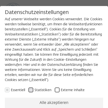
Datenschutzeinstellungen
Auf unserer Webseite werden Cookies verwendet. Die Cookies
werden teilweise benötigt, um Ihnen die Webseitenfunktionen
bereitzustellen („Essentiell“). Cookies für die Erstellung von
Sea
MENU
Search
Webseitenstatistiken („Statistiken“) oder für die Bereitstellung
externer Dienste („Externe Inhalte“) werden hingegen nur
verwendet, wenn Sie entweder über „Alle akzeptieren“ oder
eine Zweckauswahl und Klick auf „Speichern und Schließen“
WORKSHOP
eingewilligt haben. Sie können Ihre Einwilligung jederzeit mit
Freitag, 12.10.2018
Wirkung für die Zukunft in den Cookie-Einstellungen
widerrufen. Hier und in der Datenschutzerklärung finden Sie
09:00 – 17:00 Uhr
weitere Informationen. Wenn Sie uns keine Einwilligung
erteilen, werden wir nur die für diese Seite erforderlichen
Auswärtiges Amt
Cookies setzen („Essentiell“).
Essentiell
Statistiken
Externe Inhalte
Winning Peace
Alle akzeptieren