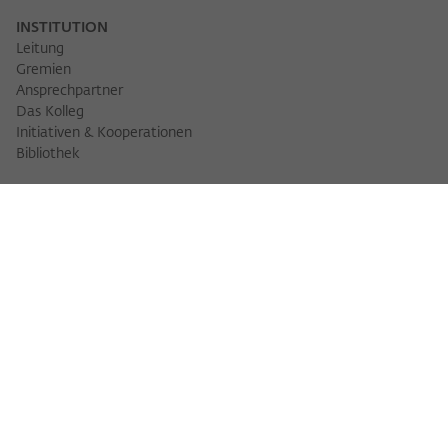
INSTITUTION
Leitung
Gremien
Ansprechpartner
Das Kolleg
Initiativen & Kooperationen
Bibliothek
FELLOWS
Fellowfinder
Fellows 2025/2026
Fellows 2026/2027
Permanent Fellows
Alumni
VERANSTALTUNGEN
Veranstaltungskalender
Workshops
Veranstaltungsreihen
Three Cultures Forum