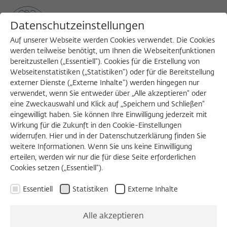
Datenschutzeinstellungen
Auf unserer Webseite werden Cookies verwendet. Die Cookies
werden teilweise benötigt, um Ihnen die Webseitenfunktionen
bereitzustellen („Essentiell“). Cookies für die Erstellung von
Sea
MENU
Search
Webseitenstatistiken („Statistiken“) oder für die Bereitstellung
externer Dienste („Externe Inhalte“) werden hingegen nur
verwendet, wenn Sie entweder über „Alle akzeptieren“ oder
eine Zweckauswahl und Klick auf „Speichern und Schließen“
DIENSTAGSKOLLOQUIUM - ARBEITSBERICHT
eingewilligt haben. Sie können Ihre Einwilligung jederzeit mit
Dienstag, 27.03.2018
Wirkung für die Zukunft in den Cookie-Einstellungen
widerrufen. Hier und in der Datenschutzerklärung finden Sie
11:00 – 13:00 Uhr
weitere Informationen. Wenn Sie uns keine Einwilligung
erteilen, werden wir nur die für diese Seite erforderlichen
Wissenschaftskolleg zu Berlin
Cookies setzen („Essentiell“).
Essentiell
Statistiken
Externe Inhalte
Have you been blessed
Alle akzeptieren