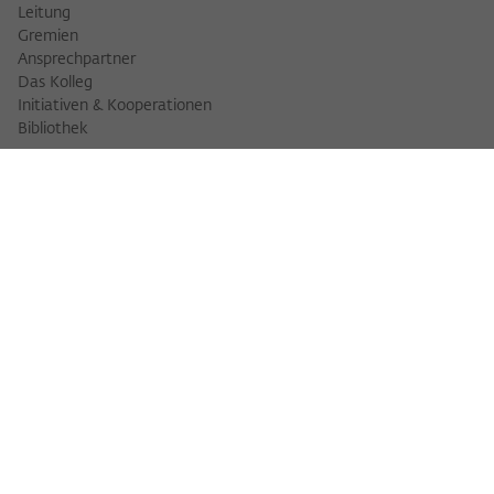
Leitung
Gremien
Ansprechpartner
Das Kolleg
Initiativen & Kooperationen
Bibliothek
FELLOWS
Fellowfinder
Fellows 2025/2026
Fellows 2026/2027
Permanent Fellows
Alumni
VERANSTALTUNGEN
Veranstaltungskalender
Workshops
Veranstaltungsreihen
Three Cultures Forum
WIKOTHEK
Wiko Shorts