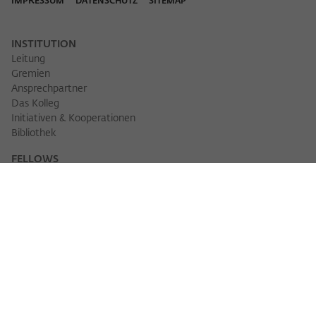
IMPRESSUM
DATENSCHUTZ
SITEMAP
INSTITUTION
Leitung
Gremien
Ansprechpartner
Das Kolleg
Initiativen & Kooperationen
Bibliothek
FELLOWS
Fellowfinder
Fellows 2025/2026
Fellows 2026/2027
Permanent Fellows
Alumni
VERANSTALTUNGEN
Veranstaltungskalender
Workshops
Veranstaltungsreihen