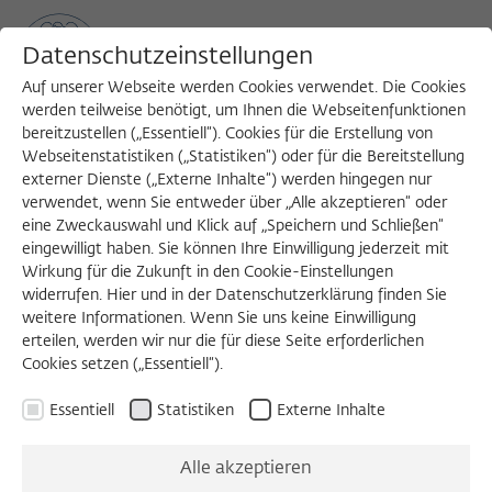
Datenschutzeinstellungen
Auf unserer Webseite werden Cookies verwendet. Die Cookies
werden teilweise benötigt, um Ihnen die Webseitenfunktionen
bereitzustellen („Essentiell“). Cookies für die Erstellung von
Sea
MENU
Search
Webseitenstatistiken („Statistiken“) oder für die Bereitstellung
externer Dienste („Externe Inhalte“) werden hingegen nur
verwendet, wenn Sie entweder über „Alle akzeptieren“ oder
eine Zweckauswahl und Klick auf „Speichern und Schließen“
VORTRAG
eingewilligt haben. Sie können Ihre Einwilligung jederzeit mit
Donnerstag, 01.02.2018
Wirkung für die Zukunft in den Cookie-Einstellungen
widerrufen. Hier und in der Datenschutzerklärung finden Sie
16:00 – 19:30 Uhr
weitere Informationen. Wenn Sie uns keine Einwilligung
erteilen, werden wir nur die für diese Seite erforderlichen
Kino Moviemento
Cookies setzen („Essentiell“).
Essentiell
Statistiken
Externe Inhalte
Fighting for Justice -
Alle akzeptieren