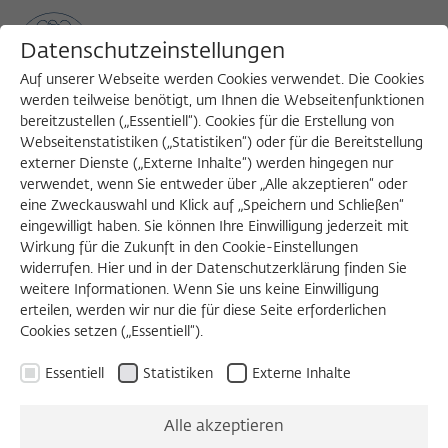
Datenschutzeinstellungen
Auf unserer Webseite werden Cookies verwendet. Die Cookies
werden teilweise benötigt, um Ihnen die Webseitenfunktionen
bereitzustellen („Essentiell“). Cookies für die Erstellung von
Sea
MENU
Search
Webseitenstatistiken („Statistiken“) oder für die Bereitstellung
externer Dienste („Externe Inhalte“) werden hingegen nur
verwendet, wenn Sie entweder über „Alle akzeptieren“ oder
eine Zweckauswahl und Klick auf „Speichern und Schließen“
VORTRAG
eingewilligt haben. Sie können Ihre Einwilligung jederzeit mit
Mittwoch, 15.06.2016
Wirkung für die Zukunft in den Cookie-Einstellungen
widerrufen. Hier und in der Datenschutzerklärung finden Sie
18:30 – 21:00 Uhr
weitere Informationen. Wenn Sie uns keine Einwilligung
erteilen, werden wir nur die für diese Seite erforderlichen
Zentrum für Literatur- und
Cookies setzen („Essentiell“).
Kulturforschung (ZFL) Berlin,
Essentiell
Statistiken
Externe Inhalte
Schützenstr. 18, 10117 Berlin, 3. Etage
Alle akzeptieren