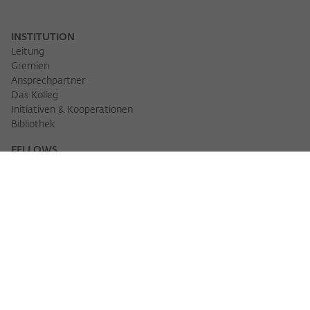
INSTITUTION
Leitung
Gremien
Ansprechpartner
Das Kolleg
Initiativen & Kooperationen
Bibliothek
FELLOWS
Fellowfinder
Fellows 2025/2026
Fellows 2026/2027
Permanent Fellows
Alumni
VERANSTALTUNGEN
Veranstaltungskalender
Workshops
Veranstaltungsreihen
Three Cultures Forum