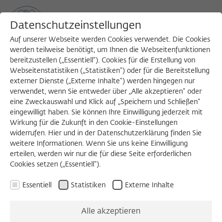
Datenschutzeinstellungen
Auf unserer Webseite werden Cookies verwendet. Die Cookies
werden teilweise benötigt, um Ihnen die Webseitenfunktionen
bereitzustellen („Essentiell“). Cookies für die Erstellung von
Sea
MENU
Search
Webseitenstatistiken („Statistiken“) oder für die Bereitstellung
externer Dienste („Externe Inhalte“) werden hingegen nur
verwendet, wenn Sie entweder über „Alle akzeptieren“ oder
eine Zweckauswahl und Klick auf „Speichern und Schließen“
DIENSTAGSKOLLOQUIUM - ARBEITSBERICHT
eingewilligt haben. Sie können Ihre Einwilligung jederzeit mit
Dienstag, 24.05.2016
Wirkung für die Zukunft in den Cookie-Einstellungen
widerrufen. Hier und in der Datenschutzerklärung finden Sie
11:00 – 13:00 Uhr
weitere Informationen. Wenn Sie uns keine Einwilligung
erteilen, werden wir nur die für diese Seite erforderlichen
Wissenschaftskolleg zu Berlin
Cookies setzen („Essentiell“).
Essentiell
Statistiken
Externe Inhalte
Adolescent's
Alle akzeptieren