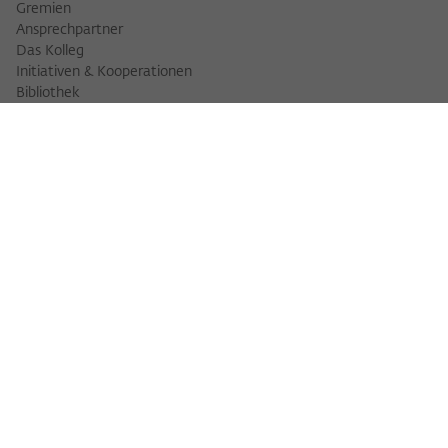
Gremien
Ansprechpartner
Das Kolleg
Initiativen & Kooperationen
Bibliothek
FELLOWS
Fellowfinder
Fellows 2025/2026
Fellows 2026/2027
Permanent Fellows
Alumni
VERANSTALTUNGEN
Veranstaltungskalender
Workshops
Veranstaltungsreihen
Three Cultures Forum
WIKOTHEK
Wiko Shorts
Lectures & Keynotes