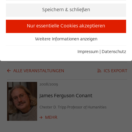
Difference between
Speichern & schließen
Puzzles and Problems
Nur essentielle Cookies akzeptieren
JAMES FERGUSON CONANT
Weitere Informationen anzeigen
Essentiell
Essentielle Cookies werden für grundlegende Funktionen
Impressum
|
Datenschutz
der Webseite benötigt. Dadurch ist gewährleistet, dass die
Webseite einwandfrei funktioniert.
ALLE VERANSTALTUNGEN
ICS EXPORT
Name
Cookie-Informationen anzeigen
cookie_optin
2008/2009
Anbieter
Wissenschaftskolleg zu Berlin
Statistiken
James Ferguson Conant
Diese Cookies dienen der Erfassung von statistischen Daten
Laufzeit
1 Year
zur Nutzung unserer Webseiteninhalte auf unserer
Chester D. Tripp Professor of Humanities
selbstverwalteten Statistikplattform Matomo. Die
Dieses Cookie wird verwendet, um Ihre
Informationen, die über die Nutzung der Webseite
MEHR
Zweck
Cookie-Einstellungen für diese Webseite
gesammelt werden, stehen ausschließlich dem
zu speichern.
Wissenschaftskolleg zu Berlin zur Verfügung und werden