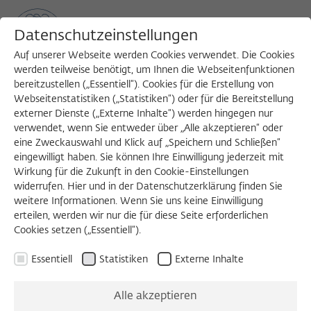
Datenschutzeinstellungen
Auf unserer Webseite werden Cookies verwendet. Die Cookies
werden teilweise benötigt, um Ihnen die Webseitenfunktionen
bereitzustellen („Essentiell“). Cookies für die Erstellung von
Sea
MENU
Search
Webseitenstatistiken („Statistiken“) oder für die Bereitstellung
externer Dienste („Externe Inhalte“) werden hingegen nur
verwendet, wenn Sie entweder über „Alle akzeptieren“ oder
eine Zweckauswahl und Klick auf „Speichern und Schließen“
BEIRATSVORABEND
eingewilligt haben. Sie können Ihre Einwilligung jederzeit mit
Sonntag, 23.11.2014
Wirkung für die Zukunft in den Cookie-Einstellungen
widerrufen. Hier und in der Datenschutzerklärung finden Sie
20:00 – 22:00 Uhr
weitere Informationen. Wenn Sie uns keine Einwilligung
erteilen, werden wir nur die für diese Seite erforderlichen
Wissenschaftskolleg zu Berlin
Cookies setzen („Essentiell“).
Essentiell
Statistiken
Externe Inhalte
Thomas Kuhn on the
Alle akzeptieren