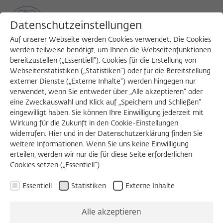
Datenschutzeinstellungen
Auf unserer Webseite werden Cookies verwendet. Die Cookies
werden teilweise benötigt, um Ihnen die Webseitenfunktionen
bereitzustellen („Essentiell“). Cookies für die Erstellung von
Sea
MENU
Search
Webseitenstatistiken („Statistiken“) oder für die Bereitstellung
externer Dienste („Externe Inhalte“) werden hingegen nur
verwendet, wenn Sie entweder über „Alle akzeptieren“ oder
Auswahl der Publikationen
eine Zweckauswahl und Klick auf „Speichern und Schließen“
eingewilligt haben. Sie können Ihre Einwilligung jederzeit mit
Wie möchten Sie Publikationen des
Wirkung für die Zukunft in den Cookie-Einstellungen
Wissenschaftskollegs künftig erhalten?
widerrufen. Hier und in der Datenschutzerklärung finden Sie
weitere Informationen. Wenn Sie uns keine Einwilligung
Arbeitsvorhaben
erteilen, werden wir nur die für diese Seite erforderlichen
Cookies setzen („Essentiell“).
digital
Essentiell
Statistiken
Externe Inhalte
gedruckt
digital & gedruckt
Alle akzeptieren
gar nicht