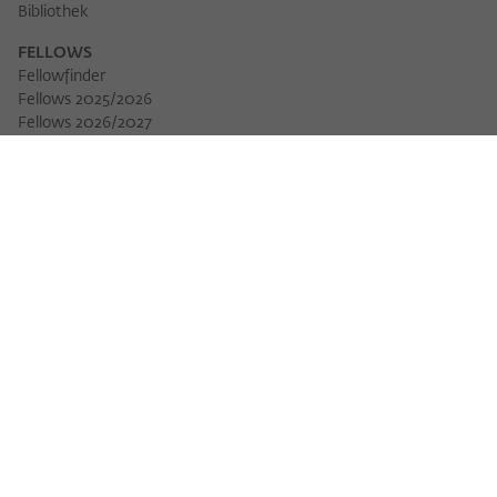
Bibliothek
FELLOWS
Fellowfinder
Fellows 2025/2026
Fellows 2026/2027
Permanent Fellows
Alumni
VERANSTALTUNGEN
Veranstaltungskalender
Workshops
Veranstaltungsreihen
Three Cultures Forum
WIKOTHEK
Wiko Shorts
Lectures & Keynotes
Features
Köpfe und Ideen
Arbeitsvorhaben
Jahrbuch