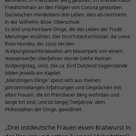
Berlinerin, in Prenzlauer Berg geboren, im Krankenhaus
Zweck
der/die Besucher:in durch eine Verlinkung
können
Friedrichshain an den Folgen von Corona gestorben.
auf wiko-berlin.de weitergeleitet wurde.
Dazwischen mindestens drei Leben, eins als Hortnerin
in der Wilhelm-Böse-Oberschule.
Es sind unscheinbare Dinge, die das Leben der Trude
Name
_pk_ses
Menzinger erzählen. Der Durchsteckschlüssel, die Leine
Anbieter
Matomo
ihres Hundes, der 2002 bei den
Walpurgisnachtkrawallen am Mauerpark von einem
Laufzeit
30 Minuten
Wasserwerfer überfahren wurde (siehe Roman
Walpurgistag, 2011). Die ca. fünf Dutzend Gegenstände
Dieses kurzlebige Cookie wird dazu
bilden jeweils ein Kapitel.
verwendet, vorübergehend Daten über
„Menzingers Dinge“ speist sich aus meinen
Zweck
den aktuellen Aufenthalt des Besuchs auf
jahrzehntelangen Erfahrungen und Gesprächen mit
der Webseite des Wissenschaftskollegs
alten Frauen, die im Prenzlauer Berg wohnten und
zu speichern.
lange tot sind, und ist Sergej Tretjakow, dem
Philosophen der Dinge, gewidmet.
„Drei ostdeutsche Frauen essen Bratwurst in