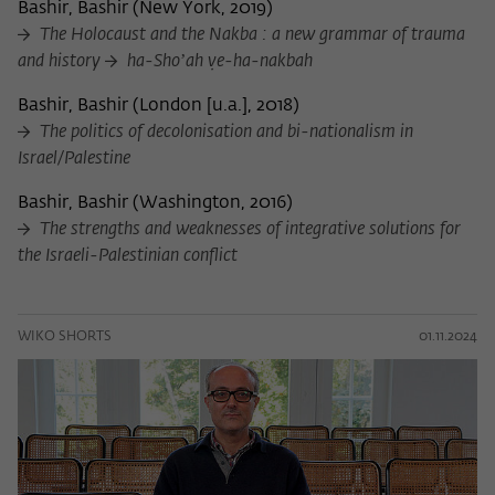
Bashir, Bashir
(
New York, 2019
)
The Holocaust and the Nakba : a new grammar of trauma
and history
ha-Shoʼah ṿe-ha-nakbah
Bashir, Bashir
(
London [u.a.], 2018
)
The politics of decolonisation and bi-nationalism in
Israel/Palestine
Bashir, Bashir
(
Washington, 2016
)
The strengths and weaknesses of integrative solutions for
the Israeli-Palestinian conflict
WIKO SHORTS
01.11.2024