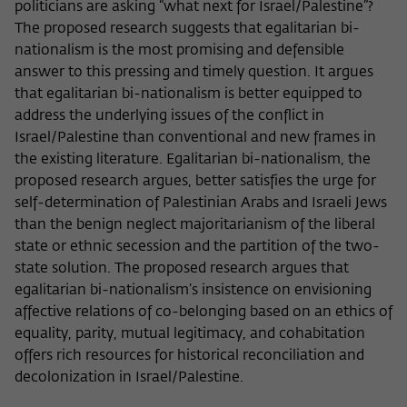
Zweck
politicians are asking “what next for Israel/Palestine”?
der/die Besucher:in durch eine Verlinkung
können
The proposed research suggests that egalitarian bi-
auf wiko-berlin.de weitergeleitet wurde.
nationalism is the most promising and defensible
answer to this pressing and timely question. It argues
Name
_pk_ses
that egalitarian bi-nationalism is better equipped to
address the underlying issues of the conflict in
Anbieter
Matomo
Israel/Palestine than conventional and new frames in
the existing literature. Egalitarian bi-nationalism, the
Laufzeit
30 Minuten
proposed research argues, better satisfies the urge for
self-determination of Palestinian Arabs and Israeli Jews
Dieses kurzlebige Cookie wird dazu
than the benign neglect majoritarianism of the liberal
verwendet, vorübergehend Daten über
state or ethnic secession and the partition of the two-
Zweck
den aktuellen Aufenthalt des Besuchs auf
state solution. The proposed research argues that
der Webseite des Wissenschaftskollegs
zu speichern.
egalitarian bi-nationalism’s insistence on envisioning
affective relations of co-belonging based on an ethics of
equality, parity, mutual legitimacy, and cohabitation
offers rich resources for historical reconciliation and
decolonization in Israel/Palestine.