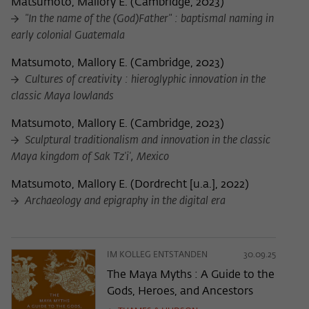
Matsumoto, Mallory E.
(
Cambridge, 2023
)
"In the name of the (God)Father" : baptismal naming in
early colonial Guatemala
Matsumoto, Mallory E.
(
Cambridge, 2023
)
Cultures of creativity : hieroglyphic innovation in the
classic Maya lowlands
Matsumoto, Mallory E.
(
Cambridge, 2023
)
Sculptural traditionalism and innovation in the classic
Maya kingdom of Sak Tz'i', Mexico
Matsumoto, Mallory E.
(
Dordrecht [u.a.], 2022
)
Archaeology and epigraphy in the digital era
IM KOLLEG ENTSTANDEN
30.09.25
The Maya Myths : A Guide to the
Gods, Heroes, and Ancestors