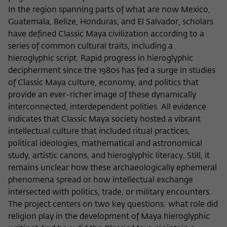
Zweck
der/die Besucher:in durch eine Verlinkung
In the region spanning parts of what are now Mexico,
können
auf wiko-berlin.de weitergeleitet wurde.
Guatemala, Belize, Honduras, and El Salvador, scholars
have defined Classic Maya civilization according to a
series of common cultural traits, including a
Name
_pk_ses
hieroglyphic script. Rapid progress in hieroglyphic
decipherment since the 1980s has fed a surge in studies
Anbieter
Matomo
of Classic Maya culture, economy, and politics that
provide an ever-richer image of these dynamically
Laufzeit
30 Minuten
interconnected, interdependent polities. All evidence
Dieses kurzlebige Cookie wird dazu
indicates that Classic Maya society hosted a vibrant
verwendet, vorübergehend Daten über
intellectual culture that included ritual practices,
Zweck
den aktuellen Aufenthalt des Besuchs auf
political ideologies, mathematical and astronomical
der Webseite des Wissenschaftskollegs
study, artistic canons, and hieroglyphic literacy. Still, it
zu speichern.
remains unclear how these archaeologically ephemeral
phenomena spread or how intellectual exchange
intersected with politics, trade, or military encounters.
The project centers on two key questions: what role did
religion play in the development of Maya hieroglyphic