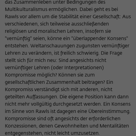
Zweck
das Zusammenleben unter Bedingungen des
der/die Besucher:in durch eine Verlinkung
können
Multikulturalismus ermöglichen. Dabei geht es bei
auf wiko-berlin.de weitergeleitet wurde.
Rawls vor allem um die Stabilität einer Gesellschaft: Aus
verschiedenen, sich teilweise ausschließenden
Name
_pk_ses
religiösen und moralischen Lehren, insofern sie
"vernünftig" seien, könne ein "überlappender Konsens"
Anbieter
Matomo
entstehen. Weltanschauungen zugunsten vernünftiger
Lehren zu verändern, ist freilich schwierig. Die Frage
Laufzeit
30 Minuten
stellt sich für mich neu: Sind angesichts nicht
vernünftiger Lehren (oder Interpretationen)
Dieses kurzlebige Cookie wird dazu
Kompromisse möglich? Können sie zum
verwendet, vorübergehend Daten über
gesellschaftlichen Zusammenhalt beitragen? Ein
Zweck
den aktuellen Aufenthalt des Besuchs auf
Kompromiss verständigt sich mit anderen, nicht
der Webseite des Wissenschaftskollegs
zu speichern.
geteilten Auffassungen. Die eigene Position kann dann
nicht mehr vollgültig durchgesetzt werden. Ein Konsens
im Sinne von Rawls ist dagegen eine Übereinstimmung.
Kompromisse sind oft angesichts der erforderlichen
Konzessionen, denen Gewohnheiten und Mentalitäten
entgegenstehen, nicht leicht umzusetzen.