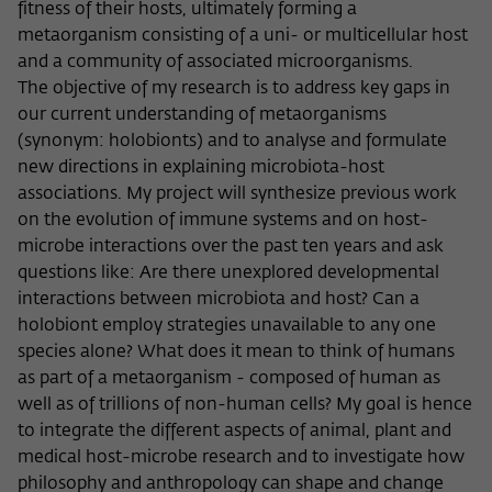
Zweck
fitness of their hosts, ultimately forming a
der/die Besucher:in durch eine Verlinkung
können
metaorganism consisting of a uni- or multicellular host
auf wiko-berlin.de weitergeleitet wurde.
and a community of associated microorganisms.
The objective of my research is to address key gaps in
Name
_pk_ses
our current understanding of metaorganisms
(synonym: holobionts) and to analyse and formulate
Anbieter
Matomo
new directions in explaining microbiota-host
associations. My project will synthesize previous work
Laufzeit
30 Minuten
on the evolution of immune systems and on host-
microbe interactions over the past ten years and ask
Dieses kurzlebige Cookie wird dazu
questions like: Are there unexplored developmental
verwendet, vorübergehend Daten über
interactions between microbiota and host? Can a
Zweck
den aktuellen Aufenthalt des Besuchs auf
holobiont employ strategies unavailable to any one
der Webseite des Wissenschaftskollegs
zu speichern.
species alone? What does it mean to think of humans
as part of a metaorganism - composed of human as
well as of trillions of non-human cells? My goal is hence
to integrate the different aspects of animal, plant and
medical host-microbe research and to investigate how
philosophy and anthropology can shape and change