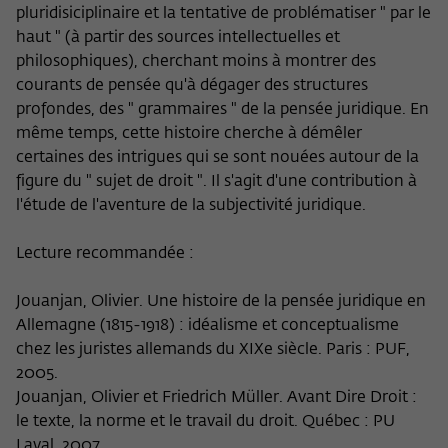
pluridisiciplinaire et la tentative de problématiser " par le
haut " (à partir des sources intellectuelles et
philosophiques), cherchant moins à montrer des
courants de pensée qu'à dégager des structures
profondes, des " grammaires " de la pensée juridique. En
même temps, cette histoire cherche à démêler
certaines des intrigues qui se sont nouées autour de la
figure du " sujet de droit ". Il s'agit d'une contribution à
l'étude de l'aventure de la subjectivité juridique.
Lecture recommandée :
Jouanjan, Olivier. Une histoire de la pensée juridique en
Allemagne (1815-1918) : idéalisme et conceptualisme
chez les juristes allemands du XIXe siècle. Paris : PUF,
2005.
Jouanjan, Olivier et Friedrich Müller. Avant Dire Droit :
le texte, la norme et le travail du droit. Québec : PU
Laval, 2007.