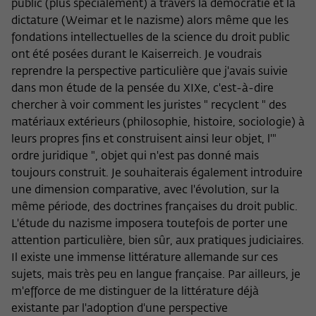
Zweck
public (plus spécialement) à travers la démocratie et la
der/die Besucher:in durch eine Verlinkung
können
dictature (Weimar et le nazisme) alors même que les
auf wiko-berlin.de weitergeleitet wurde.
fondations intellectuelles de la science du droit public
ont été posées durant le Kaiserreich. Je voudrais
Name
_pk_ses
reprendre la perspective particulière que j'avais suivie
dans mon étude de la pensée du XIXe, c'est-à-dire
Anbieter
Matomo
chercher à voir comment les juristes " recyclent " des
matériaux extérieurs (philosophie, histoire, sociologie) à
Laufzeit
30 Minuten
leurs propres fins et construisent ainsi leur objet, l'"
ordre juridique ", objet qui n'est pas donné mais
Dieses kurzlebige Cookie wird dazu
toujours construit. Je souhaiterais également introduire
verwendet, vorübergehend Daten über
une dimension comparative, avec l'évolution, sur la
Zweck
den aktuellen Aufenthalt des Besuchs auf
même période, des doctrines françaises du droit public.
der Webseite des Wissenschaftskollegs
L'étude du nazisme imposera toutefois de porter une
zu speichern.
attention particulière, bien sûr, aux pratiques judiciaires.
Il existe une immense littérature allemande sur ces
sujets, mais très peu en langue française. Par ailleurs, je
m'efforce de me distinguer de la littérature déjà
existante par l'adoption d'une perspective