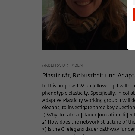
ARBEITSVORHABEN
Plastizität, Robustheit und Ada
In this proposed Wiko fellowship I will st
phenotypic plasticity. Specifically, in c
Adaptive Plasticity working group, I will
elegans, to investigate three key question
1) Why do rates of dauer formation diffe
2) How does the network structure of the
3) Is the C. elegans dauer pathway funda