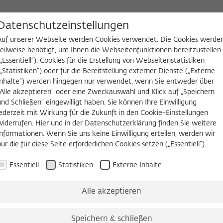
D
Datenschutzeinstellungen
Auf unserer Webseite werden Cookies verwendet. Die Cookies werde
teilweise benötigt, um Ihnen die Webseitenfunktionen bereitzustellen
(„Essentiell“). Cookies für die Erstellung von Webseitenstatistiken
NGEN
WIKOTHEK
FELLOW WERDEN
(„Statistiken“) oder für die Bereitstellung externer Dienste („Externe
Inhalte“) werden hingegen nur verwendet, wenn Sie entweder über
2026/2027
Permanent Fellows
Alumni
„Alle akzeptieren“ oder eine Zweckauswahl und Klick auf „Speichern
und Schließen“ eingewilligt haben. Sie können Ihre Einwilligung
jederzeit mit Wirkung für die Zukunft in den Cookie-Einstellungen
widerrufen. Hier und in der Datenschutzerklärung finden Sie weitere
2011/2012
Informationen. Wenn Sie uns keine Einwilligung erteilen, werden wir
Avril Coghlan, Ph.D.
nur die für diese Seite erforderlichen Cookies setzen („Essentiell“).
Essentiell
Statistiken
Externe Inhalte
Mikrobiologie
University College Cork
Alle akzeptieren
Born in 1977 in London
Speichern & schließen