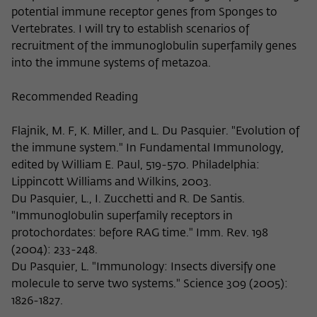
nicht an Dritte weitergegeben.
potential immune receptor genes from Sponges to
Vertebrates. I will try to establish scenarios of
Name
fe_typo_user
Name
Cookie-Informationen anzeigen
_pk_id
recruitment of the immunoglobulin superfamily genes
Anbieter
Wissenschaftskolleg zu Berlin
into the immune systems of metazoa.
Anbieter
Matomo
Externe Inhalte
Laufzeit
Session-Dauer
Wir verwenden auf unserer Webseite externe Inhalte, um
Recommended Reading
Laufzeit
13 Monate
Ihnen zusätzliche Informationen anzubieten. Diese externen
Dieses Cookie dient zur Identifizierung
Inhalte sind Videos der Video-Plattform Vimeo, Inhalte des
Dieses Cookie dient dazu, den/die
Flajnik, M. F, K. Miller, and L. Du Pasquier. "Evolution of
einer Session-ID bei der Anmeldung am
Nachrichtendienstes Bluesky und Karten der
Zweck
Besucher:in über eine Besucher-ID
Zweck
the immune system." In Fundamental Immunology,
OpenStreetMap Foundation (OSMF). Wenn Sie der
internen Bereich der Webseite des
zuzuordnen.
edited by William E. Paul, 519-570. Philadelphia:
Darstellung externer Inhalte zustimmen, verwendet Vimeo
Wissenschaftskollegs.
Lippincott Williams and Wilkins, 2003.
den lokalen Speicher des Browsers, um Informationen über
Ihre Nutzung der Videos zu speichern (z.B. Häufigkeit des
Du Pasquier, L., I. Zucchetti and R. De Santis.
Name
_pk_ref
Aufrufes, Dauer der Abspielzeit, etc). Außerdem willigen Sie
"Immunoglobulin superfamily receptors in
ein, dass eine Verbindung zu den externen Diensten ggf. in
protochordates: before RAG time." Imm. Rev. 198
Anbieter
Matomo
sog. Drittstaaten wie den USA hergestellt wird, deren
(2004): 233-248.
Datenschutzniveau von der EU nicht als mit EU-Standards
Laufzeit
6 Monate
Du Pasquier, L. "Immunology: Insects diversify one
gleichwertig eingeschätzt wurde. Es besteht insbesondere
molecule to serve two systems." Science 309 (2005):
das Risiko, dass Ihre Daten durch dortige Behörden, zu
Dieses Cookie dient dazu, zu speichern,
1826-1827.
Kontroll- und zu Überwachungszwecken, möglicherweise
von welcher Website oder Suchmaschine
auch ohne Rechtsbehelfsmöglichkeiten, verarbeitet werden