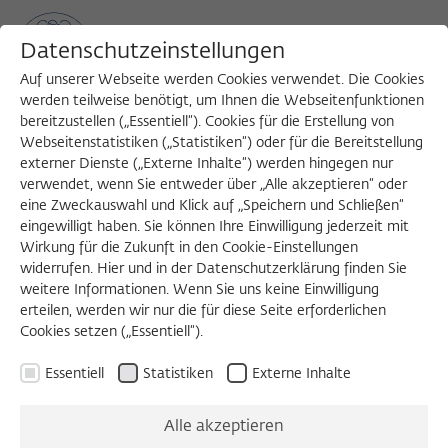
Datenschutzeinstellungen
Auf unserer Webseite werden Cookies verwendet. Die Cookies
werden teilweise benötigt, um Ihnen die Webseitenfunktionen
bereitzustellen („Essentiell“). Cookies für die Erstellung von
Sea
MENU
Search
Webseitenstatistiken („Statistiken“) oder für die Bereitstellung
externer Dienste („Externe Inhalte“) werden hingegen nur
verwendet, wenn Sie entweder über „Alle akzeptieren“ oder
2006/2007
eine Zweckauswahl und Klick auf „Speichern und Schließen“
Louis Du Pasquier, Dr.
eingewilligt haben. Sie können Ihre Einwilligung jederzeit mit
Wirkung für die Zukunft in den Cookie-Einstellungen
widerrufen. Hier und in der Datenschutzerklärung finden Sie
weitere Informationen. Wenn Sie uns keine Einwilligung
Professor für Immunologie und Zoologie
erteilen, werden wir nur die für diese Seite erforderlichen
Cookies setzen („Essentiell“).
Universität Basel
Essentiell
Statistiken
Externe Inhalte
Born in 1941 in Saint-Cloud, France
Studied Biology at the University of Bordeaux
Alle akzeptieren