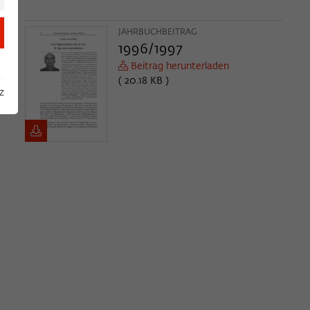
JAHRBUCHBEITRAG
1996/1997
Beitrag herunterladen
( 20.18 KB )
z