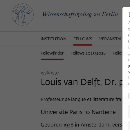
INSTITUTION
FELLOWS
VERANSTALTU
Fellowfinder
Fellows 2025/2026
Fellows 
1996/1997
Louis van Delft, Dr. phi
Professeur de langue et littérature franca
Université Paris 10 Nanterre
Geboren 1938 in Amsterdam; verstorb