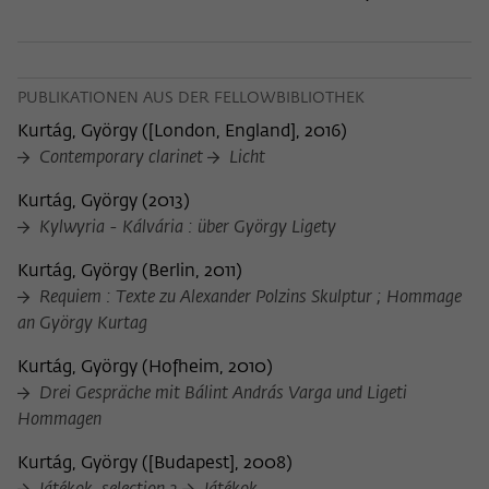
nicht an Dritte weitergegeben.
Name
fe_typo_user
Name
Cookie-Informationen anzeigen
_pk_id
Anbieter
Wissenschaftskolleg zu Berlin
PUBLIKATIONEN AUS DER FELLOWBIBLIOTHEK
Anbieter
Matomo
Externe Inhalte
Kurtág, György
(
[London, England], 2016
)
Laufzeit
Session-Dauer
Wir verwenden auf unserer Webseite externe Inhalte, um
Laufzeit
13 Monate
Contemporary clarinet
Licht
Ihnen zusätzliche Informationen anzubieten. Diese externen
Dieses Cookie dient zur Identifizierung
Inhalte sind Videos der Video-Plattform Vimeo, Inhalte des
Dieses Cookie dient dazu, den/die
Kurtág, György
(
2013
)
einer Session-ID bei der Anmeldung am
Nachrichtendienstes Bluesky und Karten der
Zweck
Besucher:in über eine Besucher-ID
Zweck
Kylwyria - Kálvária : über György Ligety
OpenStreetMap Foundation (OSMF). Wenn Sie der
internen Bereich der Webseite des
zuzuordnen.
Darstellung externer Inhalte zustimmen, verwendet Vimeo
Wissenschaftskollegs.
Kurtág, György
(
Berlin, 2011
)
den lokalen Speicher des Browsers, um Informationen über
Requiem : Texte zu Alexander Polzins Skulptur ; Hommage
Ihre Nutzung der Videos zu speichern (z.B. Häufigkeit des
Name
_pk_ref
an György Kurtag
Aufrufes, Dauer der Abspielzeit, etc). Außerdem willigen Sie
ein, dass eine Verbindung zu den externen Diensten ggf. in
Anbieter
Matomo
Kurtág, György
(
Hofheim, 2010
)
sog. Drittstaaten wie den USA hergestellt wird, deren
Drei Gespräche mit Bálint András Varga und Ligeti
Datenschutzniveau von der EU nicht als mit EU-Standards
Laufzeit
6 Monate
gleichwertig eingeschätzt wurde. Es besteht insbesondere
Hommagen
das Risiko, dass Ihre Daten durch dortige Behörden, zu
Dieses Cookie dient dazu, zu speichern,
Kurtág, György
(
[Budapest], 2008
)
Kontroll- und zu Überwachungszwecken, möglicherweise
von welcher Website oder Suchmaschine
auch ohne Rechtsbehelfsmöglichkeiten, verarbeitet werden