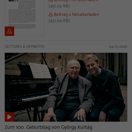
Beitrag 1 herunterladen
(
451.02 KB
)
Beitrag 2 herunterladen
(
451.02 KB
)
LECTURES & KEYNOTES
04.03.2026
Zum 100. Geburtstag von György Kurtág