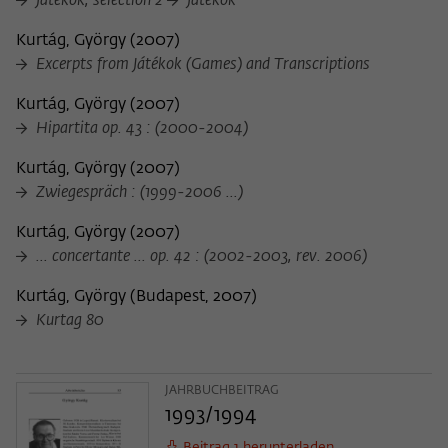
Játékok, selection 2
Játékok
Zweck
der/die Besucher:in durch eine Verlinkung
können
auf wiko-berlin.de weitergeleitet wurde.
Kurtág, György
(
2007
)
Excerpts from Játékok (Games) and Transcriptions
Name
_pk_ses
Kurtág, György
(
2007
)
Hipartita op. 43 : (2000-2004)
Anbieter
Matomo
Kurtág, György
(
2007
)
Laufzeit
30 Minuten
Zwiegespräch : (1999-2006 ...)
Dieses kurzlebige Cookie wird dazu
Kurtág, György
(
2007
)
verwendet, vorübergehend Daten über
... concertante ... op. 42 : (2002-2003, rev. 2006)
Zweck
den aktuellen Aufenthalt des Besuchs auf
der Webseite des Wissenschaftskollegs
Kurtág, György
(
Budapest, 2007
)
zu speichern.
Kurtag 80
JAHRBUCHBEITRAG
1993/1994