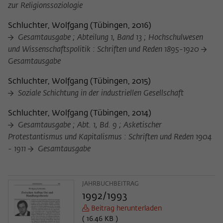
Zweck
zur Religionssoziologie
der/die Besucher:in durch eine Verlinkung
können
auf wiko-berlin.de weitergeleitet wurde.
Schluchter, Wolfgang
(
Tübingen, 2016
)
Gesamtausgabe ; Abteilung 1, Band 13 ; Hochschulwesen
und Wissenschaftspolitik : Schriften und Reden 1895-1920
Name
_pk_ses
Gesamtausgabe
Anbieter
Matomo
Schluchter, Wolfgang
(
Tübingen, 2015
)
Soziale Schichtung in der industriellen Gesellschaft
Laufzeit
30 Minuten
Schluchter, Wolfgang
(
Tübingen, 2014
)
Dieses kurzlebige Cookie wird dazu
Gesamtausgabe ; Abt. 1, Bd. 9 ; Asketischer
verwendet, vorübergehend Daten über
Zweck
den aktuellen Aufenthalt des Besuchs auf
Protestantismus und Kapitalismus : Schriften und Reden 1904
der Webseite des Wissenschaftskollegs
- 1911
Gesamtausgabe
zu speichern.
JAHRBUCHBEITRAG
1992/1993
Beitrag herunterladen
( 16.46 KB )