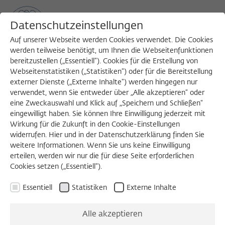
Datenschutzeinstellungen
Auf unserer Webseite werden Cookies verwendet. Die Cookies
werden teilweise benötigt, um Ihnen die Webseitenfunktionen
bereitzustellen („Essentiell“). Cookies für die Erstellung von
Sea
MENU
Search
Webseitenstatistiken („Statistiken“) oder für die Bereitstellung
externer Dienste („Externe Inhalte“) werden hingegen nur
verwendet, wenn Sie entweder über „Alle akzeptieren“ oder
1992/1993
eine Zweckauswahl und Klick auf „Speichern und Schließen“
Wolfgang Schluchter, Dr. rer.
eingewilligt haben. Sie können Ihre Einwilligung jederzeit mit
Wirkung für die Zukunft in den Cookie-Einstellungen
widerrufen. Hier und in der Datenschutzerklärung finden Sie
pol.
weitere Informationen. Wenn Sie uns keine Einwilligung
erteilen, werden wir nur die für diese Seite erforderlichen
Cookies setzen („Essentiell“).
Professor der Soziologie
Essentiell
Statistiken
Externe Inhalte
Ruprecht-Karls-Universität Heidelberg
Alle akzeptieren
ARBEITSVORHABEN