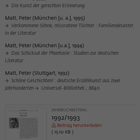
Zweck
der/die Besucher:in durch eine Verlinkung
Die Kunst der gerechten Erinnerung
können
auf wiko-berlin.de weitergeleitet wurde.
Matt, Peter
(
München [u. a.], 1995
)
Verkommene Söhne, missratene Töchter : Familiendesaster
Name
_pk_ses
in der Literatur
Anbieter
Matomo
Matt, Peter
(
München [u.a.], 1994
)
Das Schicksal der Phantasie : Studien zur deutschen
Laufzeit
30 Minuten
Literatur
Dieses kurzlebige Cookie wird dazu
Matt, Peter
(
Stuttgart, 1992
)
verwendet, vorübergehend Daten über
Schöne Geschichten! : deutsche Erzählkunst aus zwei
Zweck
den aktuellen Aufenthalt des Besuchs auf
Jahrhunderten
Universal-Bibliothek ; 8840
der Webseite des Wissenschaftskollegs
zu speichern.
JAHRBUCHBEITRAG
1992/1993
Beitrag herunterladen
( 15.10 KB )