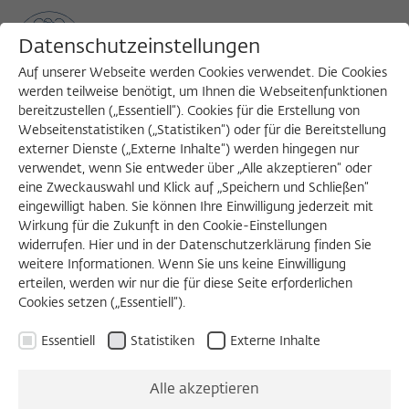
Datenschutzeinstellungen
Auf unserer Webseite werden Cookies verwendet. Die Cookies
werden teilweise benötigt, um Ihnen die Webseitenfunktionen
bereitzustellen („Essentiell“). Cookies für die Erstellung von
Sea
MENU
Search
Webseitenstatistiken („Statistiken“) oder für die Bereitstellung
externer Dienste („Externe Inhalte“) werden hingegen nur
verwendet, wenn Sie entweder über „Alle akzeptieren“ oder
1992/1993
eine Zweckauswahl und Klick auf „Speichern und Schließen“
Peter von Matt, Dr. phil.
eingewilligt haben. Sie können Ihre Einwilligung jederzeit mit
Wirkung für die Zukunft in den Cookie-Einstellungen
widerrufen. Hier und in der Datenschutzerklärung finden Sie
weitere Informationen. Wenn Sie uns keine Einwilligung
Professor der Neueren Deutschen Literatur
erteilen, werden wir nur die für diese Seite erforderlichen
Cookies setzen („Essentiell“).
Universität Zürich
Essentiell
Statistiken
Externe Inhalte
Geboren 1937 in Luzern; verstorben 2025 in
Zürich.
Alle akzeptieren