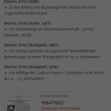
Zweck
Marosi, Ernö
(
1988
)
der/die Besucher:in durch eine Verlinkung
können
Zu den böhmischen Beziehungen der Miniaturen in der
auf wiko-berlin.de weitergeleitet wurde.
Ungarischen Bilderchronik
Marosi, Ernö
(
Wein, 1987
)
Name
_pk_ses
Die Verwendung von Steinskulpturen in Ják : primär,
sekundär, tertiär ...
Anbieter
Matomo
Marosi, Ernö
(
Budapest, 1987
)
Laufzeit
30 Minuten
Der heilige Ladislaus als ungarischer Nationalheiliger :
Bemerkungen zu seiner Ikonographie im 14-15. Jahrhundert
Dieses kurzlebige Cookie wird dazu
verwendet, vorübergehend Daten über
Marosi, Ernö
(
Budapest, 1984
)
Zweck
den aktuellen Aufenthalt des Besuchs auf
Die Anfänge der Gotik in Ungarn : Esztergom in der Kunst
der Webseite des Wissenschaftskollegs
des 12. - 13. Jahrhunderts
zu speichern.
JAHRBUCHBEITRAG
1992/1993
Beitrag herunterladen