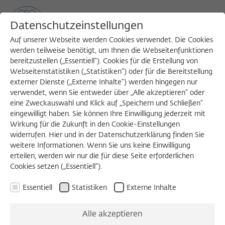
Datenschutzeinstellungen
Auf unserer Webseite werden Cookies verwendet. Die Cookies
werden teilweise benötigt, um Ihnen die Webseitenfunktionen
bereitzustellen („Essentiell“). Cookies für die Erstellung von
Sea
MENU
Search
Webseitenstatistiken („Statistiken“) oder für die Bereitstellung
externer Dienste („Externe Inhalte“) werden hingegen nur
verwendet, wenn Sie entweder über „Alle akzeptieren“ oder
1992/1993
eine Zweckauswahl und Klick auf „Speichern und Schließen“
Ernö Marosi, Dr. phil.
eingewilligt haben. Sie können Ihre Einwilligung jederzeit mit
Wirkung für die Zukunft in den Cookie-Einstellungen
widerrufen. Hier und in der Datenschutzerklärung finden Sie
weitere Informationen. Wenn Sie uns keine Einwilligung
Professor am Institut für Kunstgeschichte
erteilen, werden wir nur die für diese Seite erforderlichen
Cookies setzen („Essentiell“).
Ungarische Akademie der Wissenschaften,
Budapest
Essentiell
Statistiken
Externe Inhalte
Geboren 1940 in Miskolc (Ungarn); verstorben
Alle akzeptieren
2021 in Budapest.