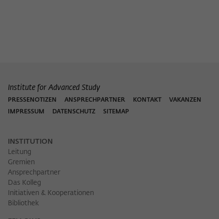
Zweck
der/die Besucher:in durch eine Verlinkung
können
auf wiko-berlin.de weitergeleitet wurde.
Name
_pk_ses
Anbieter
Matomo
Institute for Advanced Study
Laufzeit
30 Minuten
PRESSENOTIZEN
ANSPRECHPARTNER
KONTAKT
VAKANZEN
IMPRESSUM
DATENSCHUTZ
SITEMAP
Dieses kurzlebige Cookie wird dazu
verwendet, vorübergehend Daten über
Zweck
den aktuellen Aufenthalt des Besuchs auf
INSTITUTION
der Webseite des Wissenschaftskollegs
Leitung
zu speichern.
Gremien
Ansprechpartner
Das Kolleg
Initiativen & Kooperationen
Bibliothek