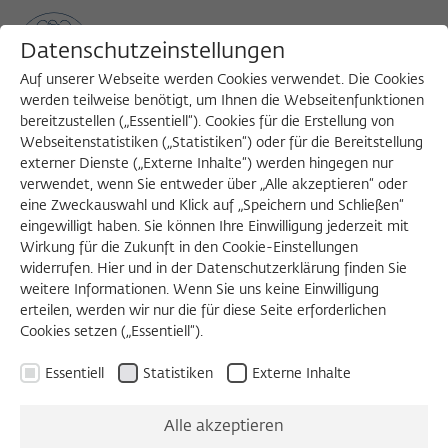
Datenschutzeinstellungen
Auf unserer Webseite werden Cookies verwendet. Die Cookies
werden teilweise benötigt, um Ihnen die Webseitenfunktionen
bereitzustellen („Essentiell“). Cookies für die Erstellung von
Sea
MENU
Search
Webseitenstatistiken („Statistiken“) oder für die Bereitstellung
externer Dienste („Externe Inhalte“) werden hingegen nur
verwendet, wenn Sie entweder über „Alle akzeptieren“ oder
1988/1989
eine Zweckauswahl und Klick auf „Speichern und Schließen“
Diane B. Paul, Ph.D.
eingewilligt haben. Sie können Ihre Einwilligung jederzeit mit
Wirkung für die Zukunft in den Cookie-Einstellungen
widerrufen. Hier und in der Datenschutzerklärung finden Sie
weitere Informationen. Wenn Sie uns keine Einwilligung
Associate Professor of Political Science
erteilen, werden wir nur die für diese Seite erforderlichen
Cookies setzen („Essentiell“).
University of Massachusetts Boston
Essentiell
Statistiken
Externe Inhalte
Alle akzeptieren
KOLLOQUIUM, 07.02.1989