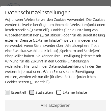
Datenschutzeinstellungen
Auf unserer Webseite werden Cookies verwendet. Die Cookies
werden teilweise benötigt, um Ihnen die Webseitenfunktionen
bereitzustellen („Essentiell“). Cookies für die Erstellung von
Sea
MENU
Search
Webseitenstatistiken („Statistiken“) oder für die Bereitstellung
externer Dienste („Externe Inhalte“) werden hingegen nur
verwendet, wenn Sie entweder über „Alle akzeptieren“ oder
1988/1989
eine Zweckauswahl und Klick auf „Speichern und Schließen“
Glenn W. Most, Dr. phil.
eingewilligt haben. Sie können Ihre Einwilligung jederzeit mit
Wirkung für die Zukunft in den Cookie-Einstellungen
widerrufen. Hier und in der Datenschutzerklärung finden Sie
weitere Informationen. Wenn Sie uns keine Einwilligung
Professor für Klassische Philologie und Altertumskunde
erteilen, werden wir nur die für diese Seite erforderlichen
Cookies setzen („Essentiell“).
Universität Innsbruck
Essentiell
Statistiken
Externe Inhalte
Alle akzeptieren
KOLLOQUIUM, 13.12.1988