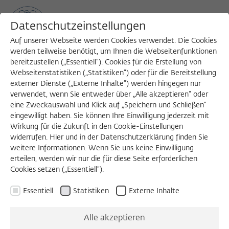
Datenschutzeinstellungen
Auf unserer Webseite werden Cookies verwendet. Die Cookies
werden teilweise benötigt, um Ihnen die Webseitenfunktionen
bereitzustellen („Essentiell“). Cookies für die Erstellung von
Sea
MENU
Search
Webseitenstatistiken („Statistiken“) oder für die Bereitstellung
externer Dienste („Externe Inhalte“) werden hingegen nur
verwendet, wenn Sie entweder über „Alle akzeptieren“ oder
1988/1989
eine Zweckauswahl und Klick auf „Speichern und Schließen“
Reinhart Koselleck, Dr. phil.
eingewilligt haben. Sie können Ihre Einwilligung jederzeit mit
Wirkung für die Zukunft in den Cookie-Einstellungen
widerrufen. Hier und in der Datenschutzerklärung finden Sie
weitere Informationen. Wenn Sie uns keine Einwilligung
Professor für Theorie der Geschichte
erteilen, werden wir nur die für diese Seite erforderlichen
Cookies setzen („Essentiell“).
Universität Bielefeld
Essentiell
Statistiken
Externe Inhalte
Geboren 1923 in Görlitz; verstorben 2006 in Bad
Oeynhausen.
Alle akzeptieren