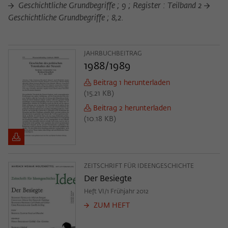
Zweck
Geschichtliche Grundbegriffe ; 9 ; Register : Teilband 2
der/die Besucher:in durch eine Verlinkung
können
Geschichtliche Grundbegriffe ; 8,2.
auf wiko-berlin.de weitergeleitet wurde.
Name
_pk_ses
JAHRBUCHBEITRAG
1988/1989
Anbieter
Matomo
Beitrag 1 herunterladen
(
15.21 KB
)
Laufzeit
30 Minuten
Beitrag 2 herunterladen
Dieses kurzlebige Cookie wird dazu
(
10.18 KB
)
verwendet, vorübergehend Daten über
Zweck
den aktuellen Aufenthalt des Besuchs auf
der Webseite des Wissenschaftskollegs
zu speichern.
ZEITSCHRIFT FÜR IDEENGESCHICHTE
Der Besiegte
Heft VI/1 Frühjahr 2012
ZUM HEFT