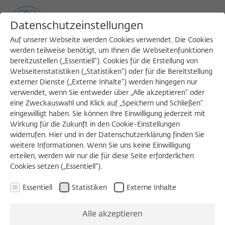
Datenschutzeinstellungen
Auf unserer Webseite werden Cookies verwendet. Die Cookies
werden teilweise benötigt, um Ihnen die Webseitenfunktionen
bereitzustellen („Essentiell“). Cookies für die Erstellung von
Sea
MENU
Search
Webseitenstatistiken („Statistiken“) oder für die Bereitstellung
externer Dienste („Externe Inhalte“) werden hingegen nur
verwendet, wenn Sie entweder über „Alle akzeptieren“ oder
1988/1989
eine Zweckauswahl und Klick auf „Speichern und Schließen“
Günter Albrecht-Bühler, Dr.
eingewilligt haben. Sie können Ihre Einwilligung jederzeit mit
Wirkung für die Zukunft in den Cookie-Einstellungen
widerrufen. Hier und in der Datenschutzerklärung finden Sie
rer. nat.
weitere Informationen. Wenn Sie uns keine Einwilligung
erteilen, werden wir nur die für diese Seite erforderlichen
Cookies setzen („Essentiell“).
R.L. Rae Professor for Cell Biology
Essentiell
Statistiken
Externe Inhalte
Northwestern University, Evanston
Geboren 1942
Alle akzeptieren