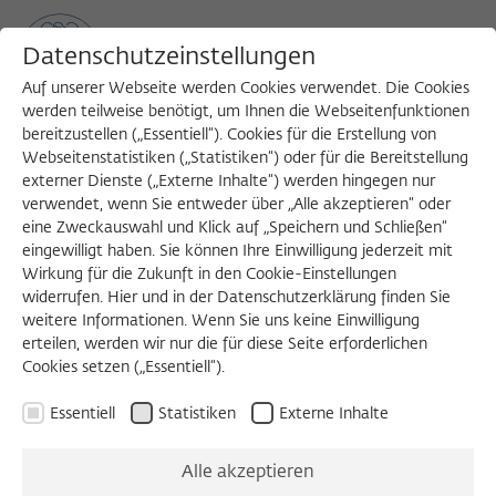
Datenschutzeinstellungen
Auf unserer Webseite werden Cookies verwendet. Die Cookies
werden teilweise benötigt, um Ihnen die Webseitenfunktionen
bereitzustellen („Essentiell“). Cookies für die Erstellung von
Sea
MENU
Search
Webseitenstatistiken („Statistiken“) oder für die Bereitstellung
externer Dienste („Externe Inhalte“) werden hingegen nur
verwendet, wenn Sie entweder über „Alle akzeptieren“ oder
1984/1985
eine Zweckauswahl und Klick auf „Speichern und Schließen“
Leon N. Lindberg
eingewilligt haben. Sie können Ihre Einwilligung jederzeit mit
Wirkung für die Zukunft in den Cookie-Einstellungen
widerrufen. Hier und in der Datenschutzerklärung finden Sie
weitere Informationen. Wenn Sie uns keine Einwilligung
University of Wisconsin-Madison
erteilen, werden wir nur die für diese Seite erforderlichen
Cookies setzen („Essentiell“).
Essentiell
Statistiken
Externe Inhalte
KOLLOQUIUM, 26.09.1985
The Governance of Economy: The
Alle akzeptieren