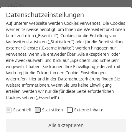
Datenschutzeinstellungen
Auf unserer Webseite werden Cookies verwendet. Die Cookies
werden teilweise benötigt, um Ihnen die Webseitenfunktionen
bereitzustellen („Essentiell“). Cookies für die Erstellung von
Sea
MENU
Search
Webseitenstatistiken („Statistiken“) oder für die Bereitstellung
externer Dienste („Externe Inhalte“) werden hingegen nur
verwendet, wenn Sie entweder über „Alle akzeptieren“ oder
eine Zweckauswahl und Klick auf „Speichern und Schließen“
Senior Advisors
eingewilligt haben. Sie können Ihre Einwilligung jederzeit mit
Wirkung für die Zukunft in den Cookie-Einstellungen
widerrufen. Hier und in der Datenschutzerklärung finden Sie
Gegenwärtig hat die Rektorin für die folgenden
weitere Informationen. Wenn Sie uns keine Einwilligung
Bereiche eine Beraterin oder einen Berater benannt:
erteilen, werden wir nur die für diese Seite erforderlichen
Cookies setzen („Essentiell“).
Komposition:
Prof. George Lewis
Fotografie: N.N.
Essentiell
Statistiken
Externe Inhalte
Literatur (Schriftstellerinnen und Schriftsteller):
Dr.
Alle akzeptieren
Navid Kermani