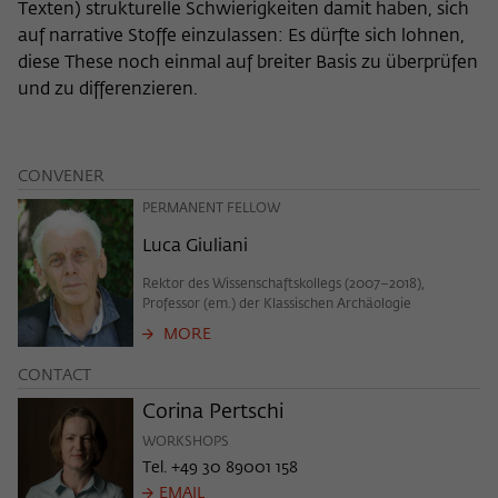
Purpose
temporarily store data about the visitor's
Texten) strukturelle Schwierigkeiten damit haben, sich
current stay on wiko-berlin.de.
auf narrative Stoffe einzulassen: Es dürfte sich lohnen,
diese These noch einmal auf breiter Basis zu überprüfen
und zu differenzieren.
CONVENER
PERMANENT FELLOW
Luca Giuliani
Rektor des Wissenschaftskollegs (2007–2018),
Professor (em.) der Klassischen Archäologie
MORE
CONTACT
Corina Pertschi
WORKSHOPS
Tel. +49 30 89001 158
EMAIL