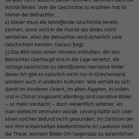
sie aber nicht selbst erzählen können, da ihnen dazu die
frequency of viewing, duration of playback time, etc).
Worte fehlen. Wer die Geschichte zu erzählen hat ist
Name
_pk_ref
immer der Betrachter.
2) Dieser muss die betreffende Geschichte bereits
Provider
Matomo
kennen, sonst wird er die Pointe des Bildes nicht
verstehen. Aber der Betrachter wird sicherlich
viele
Lifetime
6 Monate
Geschichten kennen. Daraus folgt:
This cookie is used to store from which
3) Das Bild muss einen Hinweis enthalten, der den
website or search engine the visitor was
Betrachter überhaupt erst in die Lage versetzt, die
Purpose
redirected to wiko-berlin.de through a
richtige
Geschichte zu identifizieren.Narrative Bilder
link.
dieser Art gibt es natürlich nicht nur in Griechenland,
sondern auch in anderen Kulturen: Wie verhält es sich
damit im Vorderen Orient, im alten Ägypten, in Indien
Name
_pk_ses
und in China? Insgesamt allerdings sind narrative Bilder
– so mein Verdacht – doch wesentlich seltener, als
Provider
Matomo
man vielleicht vermuten würde. Lessing hätte sich über
Lifetime
30 Minuten
einen solchen Befund nicht gewundert. Im Zentrum der
von ihm entwickelten Medientheorie im
Laokoon
steht
This short-lived cookie is used to
die These, wonach Bilder (im Gegensatz zu sprachlichen