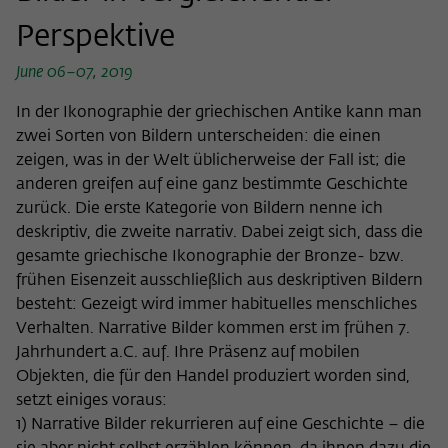
Name
cookie_optin
Show cookie information
Perspektive
Provider
Wissenschaftskolleg zu Berlin
June 06–07, 2019
Statistics
These cookies are used to collect statistics regarding the
Lifetime
1 Year
In der Ikonographie der griechischen Antike kann man
use of our website content on our self-administered
zwei Sorten von Bildern unterscheiden: die einen
statistics platform Matomo. The information collected
This cookie is used to store your cookie
zeigen, was in der Welt üblicherweise der Fall ist; die
Purpose
about the use of the website is exclusively available to the
settings for this website.
anderen greifen auf eine ganz bestimmte Geschichte
Wissenschaftskolleg zu Berlin and will not be passed on to
third parties.
zurück. Die erste Kategorie von Bildern nenne ich
deskriptiv, die zweite narrativ. Dabei zeigt sich, dass die
Name
fe_typo_user
Name
_pk_id
Show cookie information
gesamte griechische Ikonographie der Bronze- bzw.
frühen Eisenzeit ausschließlich aus deskriptiven Bildern
Provider
Wissenschaftskolleg zu Berlin
Provider
Matomo
External content
besteht: Gezeigt wird immer habituelles menschliches
Lifetime
Session-Dauer
Verhalten. Narrative Bilder kommen erst im frühen 7.
We use external content on our website to offer you
Lifetime
13 Monate
additional information. This external content is, for example,
Jahrhundert a.C. auf. Ihre Präsenz auf mobilen
This cookie is used to identify a session ID
videos from the video platform Vimeo and content from the
Objekten, die für den Handel produziert worden sind,
This cookie is used to store some details
Purpose
when logging in to the internal area of
news service Bluesky. If you agree to the display of external
setzt einiges voraus:
Purpose
about the user, such as the unique visitor
the Wissenschaftskolleg website.
content, Vimeo uses the local memory of the browser to
ID
1) Narrative Bilder rekurrieren auf eine Geschichte – die
store information about your interaction with videos (e.g.