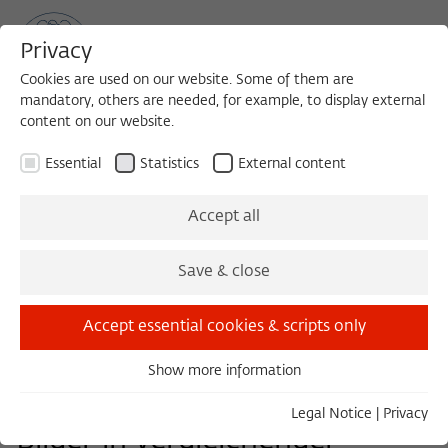
Privacy
Cookies are used on our website. Some of them are
mandatory, others are needed, for example, to display external
content on our website.
Sea
MENU
Search
Essential
Statistics
External content
Accept all
Save & close
Download PDF-Program (29 KB)
Accept essential cookies & scripts only
WORKSHOP 2018/2019
Show more information
Essential
Das Aufkommen narrativer
Essential cookies are needed for basic functionality. This
Legal Notice
|
Privacy
ensures that the website functions properly.
Bilder in vergleichender