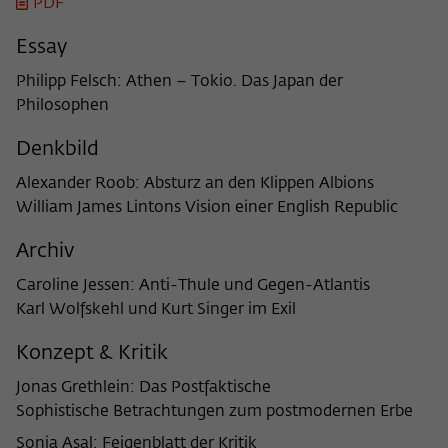
Purpose
temporarily store data about the visitor's
PDF
current stay on wiko-berlin.de.
Essay
Philipp Felsch: Athen – Tokio. Das Japan der
Philosophen
Denkbild
Alexander Roob: Absturz an den Klippen Albions
William James Lintons Vision einer English Republic
Archiv
Caroline Jessen: Anti-Thule und Gegen-Atlantis
Karl Wolfskehl und Kurt Singer im Exil
Konzept & Kritik
Jonas Grethlein: Das Postfaktische
Sophistische Betrachtungen zum postmodernen Erbe
Sonja Asal: Feigenblatt der Kritik