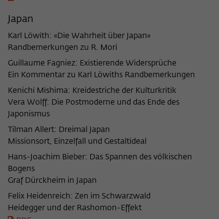
frequency of viewing, duration of playback time, etc).
Japan
Name
_pk_ref
Karl Löwith: «Die Wahrheit über Japan»
Provider
Matomo
Randbemerkungen zu R. Mori
Lifetime
6 Monate
Guillaume Fagniez: Existierende Widersprüche
Ein Kommentar zu Karl Löwiths Randbemerkungen
This cookie is used to store from which
Kenichi Mishima: Kreidestriche der Kulturkritik
website or search engine the visitor was
Purpose
Vera Wolff: Die Postmoderne und das Ende des
redirected to wiko-berlin.de through a
Japonismus
link.
Tilman Allert: Dreimal Japan
Missionsort, Einzelfall und Gestaltideal
Name
_pk_ses
Hans-Joachim Bieber: Das Spannen des völkischen
Provider
Matomo
Bogens
Graf Dürckheim in Japan
Lifetime
30 Minuten
Felix Heidenreich: Zen im Schwarzwald
Heidegger und der Rashomon-Effekt
This short-lived cookie is used to