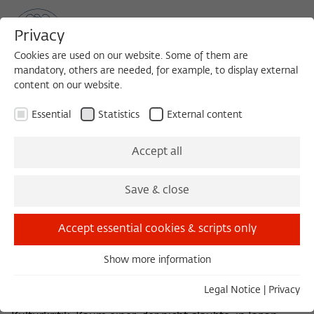
Privacy
Cookies are used on our website. Some of them are
mandatory, others are needed, for example, to display external
content on our website.
Sea
MENU
Search
Essential
Statistics
External content
ZEITSCHRIFT FÜR IDEENGESCHICHTE
Accept all
Die Wahrheit über Japan
Save & close
Heft XIII/2 Sommer 2019
Accept essential cookies & scripts only
Allert, Grethlein, Ginzburg, Felsch, Löwith,
Show more information
Mishima, Wolff
Essential
Essential cookies are needed for basic functionality. This
Legal Notice
|
Privacy
Die "Wahrheit über Japan" äußert sich im Register der
ensures that the website functions properly.