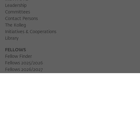
Leadership
Committees
Contact Persons
The Kolleg
Initiatives & Cooperations
Library
FELLOWS
Fellow Finder
Fellows 2025/2026
Fellows 2026/2027
Permanent Fellows
Alumni
EVENTS
Calendar of Events
Workshops
Series of Events
Three Cultures Forum
WIKOTHEQUE
Wiko Shorts