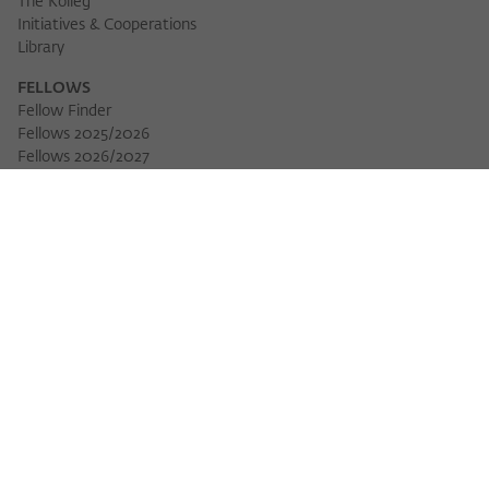
The Kolleg
Initiatives & Cooperations
Library
FELLOWS
Fellow Finder
Fellows 2025/2026
Fellows 2026/2027
Permanent Fellows
Alumni
EVENTS
Calendar of Events
Workshops
Series of Events
Three Cultures Forum
WIKOTHEQUE
Wiko Shorts
Lectures & Keynotes
Features
Köpfe und Ideen