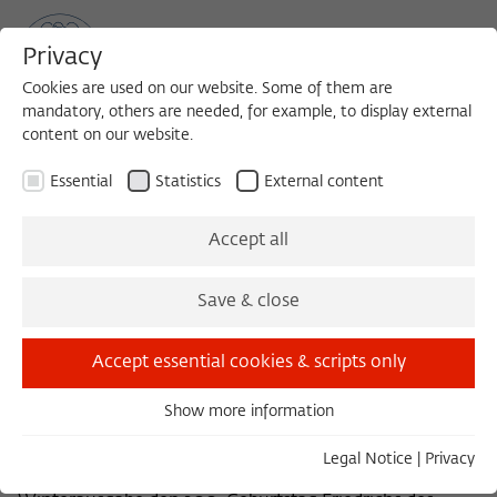
Privacy
Cookies are used on our website. Some of them are
mandatory, others are needed, for example, to display external
content on our website.
Sea
MENU
Search
Essential
Statistics
External content
ZEITSCHRIFT FÜR IDEENGESCHICHTE
Accept all
Saupreußen
Save & close
Heft V/4 Winter 2011
Accept essential cookies & scripts only
Barclay, Wóycicki, Frevert, Dieckmann,
Show more information
Radkau
Essential
Essential cookies are needed for basic functionality. This
Legal Notice
|
Privacy
Die Zeitschrift für Ideengeschichte feiert mit Ihrer
ensures that the website functions properly.