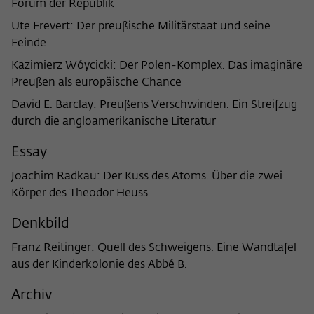
Forum der Republik
frequency of viewing, duration of playback time, etc).
Ute Frevert: Der preußische Militärstaat und seine
Name
_pk_ref
Feinde
Provider
Matomo
Kazimierz Wóycicki: Der Polen-Komplex. Das imaginäre
Preußen als europäische Chance
Lifetime
6 Monate
David E. Barclay: Preußens Verschwinden. Ein Streifzug
This cookie is used to store from which
durch die angloamerikanische Literatur
website or search engine the visitor was
Purpose
redirected to wiko-berlin.de through a
Essay
link.
Joachim Radkau: Der Kuss des Atoms. Über die zwei
Körper des Theodor Heuss
Name
_pk_ses
Denkbild
Provider
Matomo
Franz Reitinger: Quell des Schweigens. Eine Wandtafel
aus der Kinderkolonie des Abbé B.
Lifetime
30 Minuten
Archiv
This short-lived cookie is used to