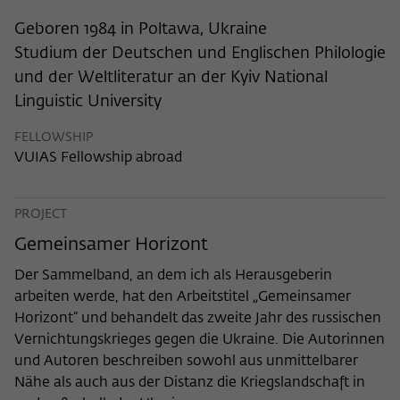
frequency of viewing, duration of playback time, etc).
Geboren 1984 in Poltawa, Ukraine
Name
_pk_ref
Studium der Deutschen und Englischen Philologie
Provider
Matomo
und der Weltliteratur an der Kyiv National
Linguistic University
Lifetime
6 Monate
FELLOWSHIP
This cookie is used to store from which
VUIAS Fellowship abroad
website or search engine the visitor was
Purpose
redirected to wiko-berlin.de through a
link.
PROJECT
Gemeinsamer Horizont
Name
_pk_ses
Der Sammelband, an dem ich als Herausgeberin
arbeiten werde, hat den Arbeitstitel „Gemeinsamer
Provider
Matomo
Horizont“ und behandelt das zweite Jahr des russischen
Vernichtungskrieges gegen die Ukraine. Die Autorinnen
Lifetime
30 Minuten
und Autoren beschreiben sowohl aus unmittelbarer
This short-lived cookie is used to
Nähe als auch aus der Distanz die Kriegslandschaft in