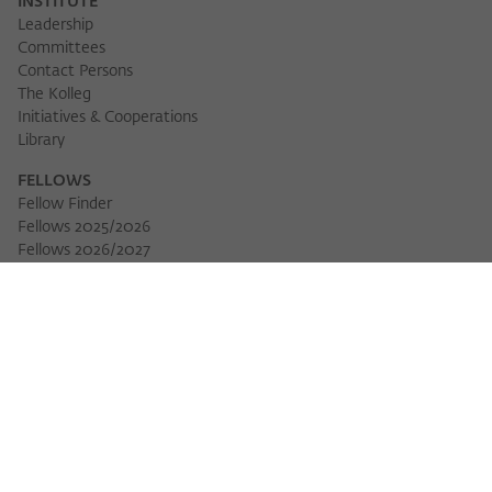
INSTITUTE
Leadership
Committees
Contact Persons
The Kolleg
Initiatives & Cooperations
Library
FELLOWS
Fellow Finder
Fellows 2025/2026
Download 
Fellows 2026/2027
Permanent Fellows
Alumni
EVENTS
Calendar of Events
Workshops
Series of Events
Three Cultures Forum
WIKOTHEQUE