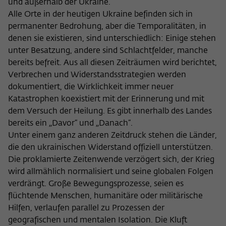
Purpose
temporarily store data about the visitor's
und außerhalb der Ukraine.
current stay on wiko-berlin.de.
Alle Orte in der heutigen Ukraine befinden sich in
permanenter Bedrohung, aber die Temporalitäten, in
denen sie existieren, sind unterschiedlich: Einige stehen
unter Besatzung, andere sind Schlachtfelder, manche
bereits befreit. Aus all diesen Zeiträumen wird berichtet,
Verbrechen und Widerstandsstrategien werden
dokumentiert, die Wirklichkeit immer neuer
Katastrophen koexistiert mit der Erinnerung und mit
dem Versuch der Heilung. Es gibt innerhalb des Landes
bereits ein „Davor“ und „Danach“.
Unter einem ganz anderen Zeitdruck stehen die Länder,
die den ukrainischen Widerstand offiziell unterstützen.
Die proklamierte Zeitenwende verzögert sich, der Krieg
wird allmählich normalisiert und seine globalen Folgen
verdrängt. Große Bewegungsprozesse, seien es
flüchtende Menschen, humanitäre oder militärische
Hilfen, verlaufen parallel zu Prozessen der
geografischen und mentalen Isolation. Die Kluft