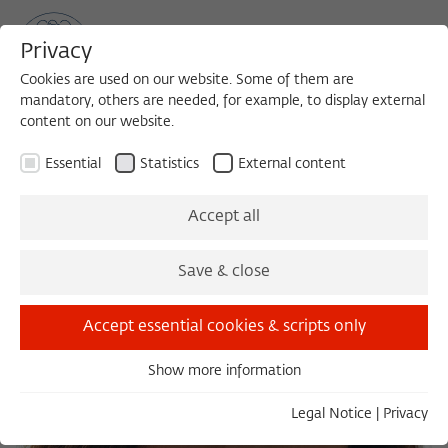
Privacy
Cookies are used on our website. Some of them are
mandatory, others are needed, for example, to display external
content on our website.
Sea
MENU
Search
Essential
Statistics
External content
Accept all
Save & close
Accept essential cookies & scripts only
Show more information
Essential
Essential cookies are needed for basic functionality. This
Legal Notice
|
Privacy
ensures that the website functions properly.