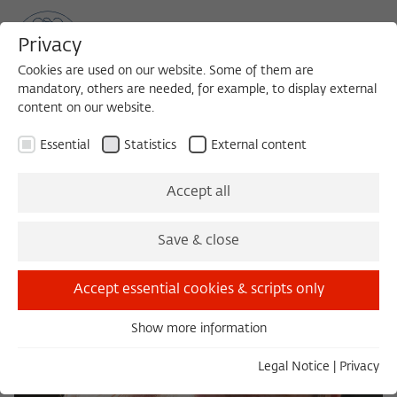
Privacy
Cookies are used on our website. Some of them are
mandatory, others are needed, for example, to display external
content on our website.
Sea
MENU
Search
Essential
Statistics
External content
Accept all
Save & close
Accept essential cookies & scripts only
Show more information
Essential
Essential cookies are needed for basic functionality. This
Legal Notice
|
Privacy
ensures that the website functions properly.