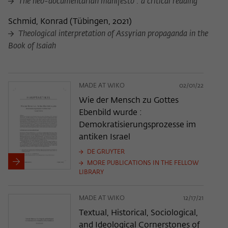
The neo-documentarian manifesto : a critical reading
Schmid, Konrad
(
Tübingen, 2021
)
Theological interpretation of Assyrian propaganda in the
Book of Isaiah
MADE AT WIKO
02/01/22
Wie der Mensch zu Gottes
Ebenbild wurde :
Demokratisierungsprozesse im
antiken Israel
DE GRUYTER
MORE PUBLICATIONS IN THE FELLOW
LIBRARY
MADE AT WIKO
12/17/21
Textual, Historical, Sociological,
and Ideological Cornerstones of