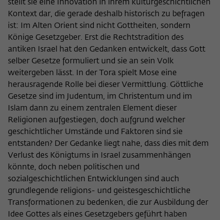
Purpose
temporarily store data about the visitor's
stellt sie eine Innovation in ihrem kulturgeschichtlichen
current stay on wiko-berlin.de.
Kontext dar, die gerade deshalb historisch zu befragen
ist: Im Alten Orient sind nicht Gottheiten, sondern
Könige Gesetzgeber. Erst die Rechtstradition des
antiken Israel hat den Gedanken entwickelt, dass Gott
selber Gesetze formuliert und sie an sein Volk
weitergeben lässt. In der Tora spielt Mose eine
herausragende Rolle bei dieser Vermittlung. Göttliche
Gesetze sind im Judentum, im Christentum und im
Islam dann zu einem zentralen Element dieser
Religionen aufgestiegen, doch aufgrund welcher
geschichtlicher Umstände und Faktoren sind sie
entstanden? Der Gedanke liegt nahe, dass dies mit dem
Verlust des Königtums in Israel zusammenhängen
könnte, doch neben politischen und
sozialgeschichtlichen Entwicklungen sind auch
grundlegende religions- und geistesgeschichtliche
Transformationen zu bedenken, die zur Ausbildung der
Idee Gottes als eines Gesetzgebers geführt haben