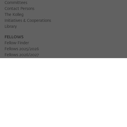
Committees
Contact Persons
The Kolleg
Initiatives & Cooperations
Library
FELLOWS
Fellow Finder
Fellows 2025/2026
Download 
Fellows 2026/2027
Permanent Fellows
Alumni
EVENTS
Calendar of Events
Workshops
Series of Events
Three Cultures Forum
WIKOTHEQUE
Wiko Shorts
Lectures & Keynotes