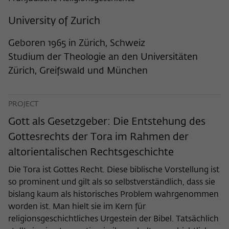
frequency of viewing, duration of playback time, etc).
University of Zurich
Name
_pk_ref
Provider
Matomo
Geboren 1965 in Zürich, Schweiz
Studium der Theologie an den Universitäten
Lifetime
6 Monate
Zürich, Greifswald und München
This cookie is used to store from which
website or search engine the visitor was
Purpose
PROJECT
redirected to wiko-berlin.de through a
link.
Gott als Gesetzgeber: Die Entstehung des
Gottesrechts der Tora im Rahmen der
altorientalischen Rechtsgeschichte
Name
_pk_ses
Die Tora ist Gottes Recht. Diese biblische Vorstellung ist
Provider
Matomo
so prominent und gilt als so selbstverständlich, dass sie
bislang kaum als historisches Problem wahrgenommen
Lifetime
30 Minuten
worden ist. Man hielt sie im Kern für
This short-lived cookie is used to
religionsgeschichtliches Urgestein der Bibel. Tatsächlich