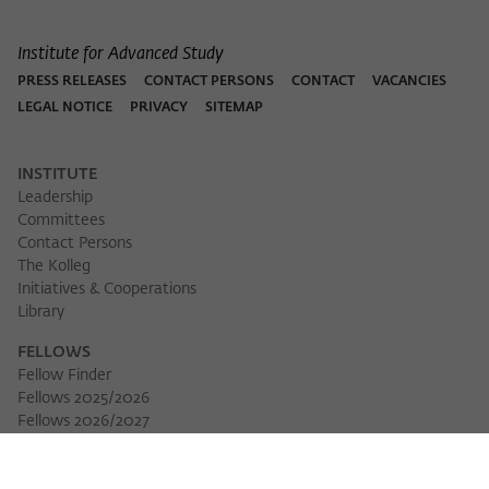
Institute for Advanced Study
PRESS RELEASES
CONTACT PERSONS
CONTACT
VACANCIES
LEGAL NOTICE
PRIVACY
SITEMAP
INSTITUTE
Leadership
Committees
Contact Persons
The Kolleg
Initiatives & Cooperations
Library
FELLOWS
Fellow Finder
Fellows 2025/2026
Download 
Fellows 2026/2027
Permanent Fellows
Alumni