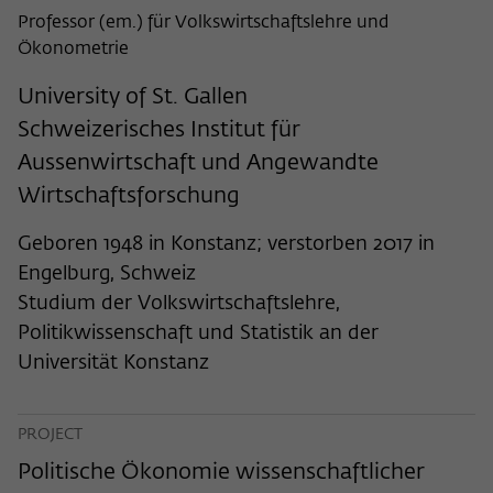
frequency of viewing, duration of playback time, etc).
Professor (em.) für Volkswirtschaftslehre und
Name
_pk_ref
Ökonometrie
Provider
Matomo
University of St. Gallen
Schweizerisches Institut für
Lifetime
6 Monate
Aussenwirtschaft und Angewandte
This cookie is used to store from which
Wirtschaftsforschung
website or search engine the visitor was
Purpose
redirected to wiko-berlin.de through a
Geboren 1948 in Konstanz; verstorben 2017 in
link.
Engelburg, Schweiz
Studium der Volkswirtschaftslehre,
Name
_pk_ses
Politikwissenschaft und Statistik an der
Universität Konstanz
Provider
Matomo
Lifetime
30 Minuten
PROJECT
This short-lived cookie is used to
Politische Ökonomie wissenschaftlicher