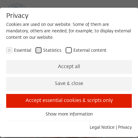
Privacy
Cookies are used on our website. Some of them are
mandatory, others are needed, for example, to display external
content on our website.
Sea
MENU
Search
Essential
Statistics
External content
Accept all
Save & close
Accept essential cookies & scripts only
Show more information
Essential
Essential cookies are needed for basic functionality. This
Legal Notice
|
Privacy
ensures that the website functions properly.