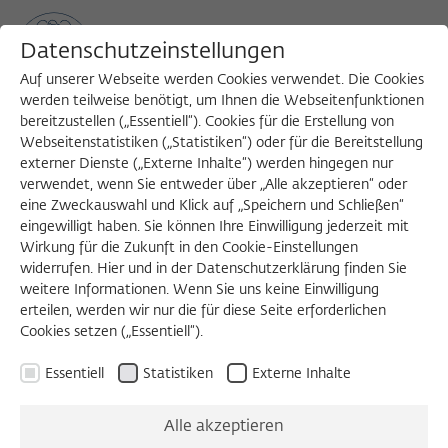
Datenschutzeinstellungen
Auf unserer Webseite werden Cookies verwendet. Die Cookies
werden teilweise benötigt, um Ihnen die Webseitenfunktionen
bereitzustellen („Essentiell“). Cookies für die Erstellung von
Sea
MENU
Search
Webseitenstatistiken („Statistiken“) oder für die Bereitstellung
externer Dienste („Externe Inhalte“) werden hingegen nur
verwendet, wenn Sie entweder über „Alle akzeptieren“ oder
eine Zweckauswahl und Klick auf „Speichern und Schließen“
Januar 2025
eingewilligt haben. Sie können Ihre Einwilligung jederzeit mit
Wirkung für die Zukunft in den Cookie-Einstellungen
widerrufen. Hier und in der Datenschutzerklärung finden Sie
weitere Informationen. Wenn Sie uns keine Einwilligung
Dezember 2024
Februar 2025
erteilen, werden wir nur die für diese Seite erforderlichen
Cookies setzen („Essentiell“).
Dienstag 07.01.2025 11:00 – 13:00
Essentiell
Statistiken
Externe Inhalte
On the Origin of Cultivated Plants and Civilized People
KÄRIN NICKELSEN
Alle akzeptieren
GESCHLOSSENE VERANSTALTUNG