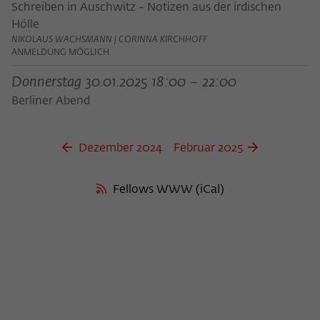
Zweck
Schreiben in Auschwitz - Notizen aus der irdischen
der/die Besucher:in durch eine Verlinkung
können
Hölle
auf wiko-berlin.de weitergeleitet wurde.
NIKOLAUS WACHSMANN | CORINNA KIRCHHOFF
ANMELDUNG MÖGLICH
Name
_pk_ses
Donnerstag 30.01.2025 18:00 – 22:00
Berliner Abend
Anbieter
Matomo
Laufzeit
30 Minuten
Dezember 2024
Februar 2025
Dieses kurzlebige Cookie wird dazu
verwendet, vorübergehend Daten über
Fellows WWW (iCal)
Zweck
den aktuellen Aufenthalt des Besuchs auf
der Webseite des Wissenschaftskollegs
zu speichern.