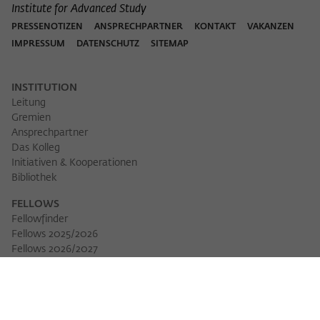
Institute for Advanced Study
PRESSENOTIZEN
ANSPRECHPARTNER
KONTAKT
VAKANZEN
IMPRESSUM
DATENSCHUTZ
SITEMAP
INSTITUTION
Leitung
Gremien
Ansprechpartner
Das Kolleg
Initiativen & Kooperationen
Bibliothek
FELLOWS
Fellowfinder
Fellows 2025/2026
Fellows 2026/2027
Permanent Fellows
Alumni
VERANSTALTUNGEN