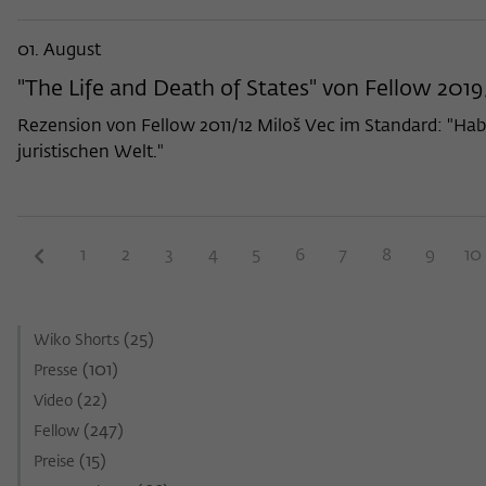
01. August
"The Life and Death of States" von Fellow 20
Rezension von Fellow 2011/12 Miloš Vec im Standard: "H
juristischen Welt."
1
2
3
4
5
6
7
8
9
10
(25)
Wiko Shorts
(101)
Presse
(22)
Video
(247)
Fellow
(15)
Preise