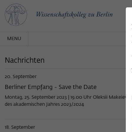
MENU
Nachrichten
20. September
Berliner Empfang - Save the Date
Montag, 25. September 2023 | 19.00 Uhr Oleksii Makeiev, B
des akademischen Jahres 2023/2024
18. September