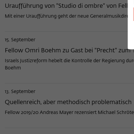
Uraufführung von "Studio di ombre" von Fellow
Mit einer Uraufführung geht der neue Generalmusikdirek
15. September
Fellow Omri Boehm zu Gast bei "Precht" zum 
Israels Justizreform hebelt die Kontrolle der Regierung du
Boehm
13. September
Quellenreich, aber methodisch problematisch
Fellow 2019/20 Andreas Mayer rezensiert Michael Schröter