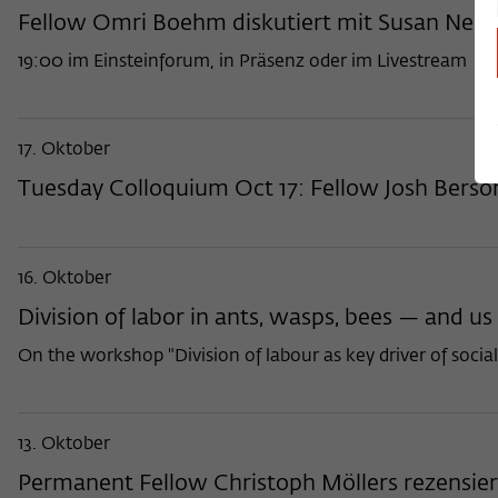
Fellow Omri Boehm diskutiert mit Susan Neim
19:00 im Einsteinforum, in Präsenz oder im Livestream
17. Oktober
Tuesday Colloquium Oct 17: Fellow Josh Berson
16. Oktober
Division of labor in ants, wasps, bees — and us
On the workshop "Division of labour as key driver of soci
13. Oktober
Permanent Fellow Christoph Möllers rezensiert