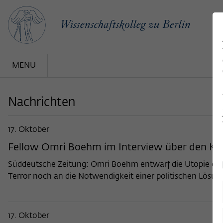
MENU
Nachrichten
17. Oktober
Fellow Omri Boehm im Interview über den Kri
Süddeutsche Zeitung: Omri Boehm entwarf die Utopie eine
Terror noch an die Notwendigkeit einer politischen Lösun
17. Oktober