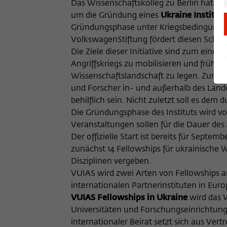
Das Wissenschaftskolleg zu Berlin hat s
um die Gründung eines
Ukraine Institut
Gründungsphase unter Kriegsbedingungen 
VolkswagenStiftung fördert diesen Schritt
Die Ziele dieser Initiative sind zum einen
Angriffskriegs zu mobilisieren und frühze
Wissenschaftslandschaft zu legen. Zum a
und Forscher in- und außerhalb des Land
behilflich sein. Nicht zuletzt soll es de
Die Gründungsphase des Instituts wird von
Veranstaltungen sollen für die Dauer des A
Der offizielle Start ist bereits für Sep
zunächst 14 Fellowships für ukrainische 
Disziplinen vergeben.
VUIAS wird zwei Arten von Fellowships 
internationalen Partnerinstituten in Eur
VUIAS Fellowships in Ukraine
wird das W
Universitäten und Forschungseinrichtunge
internationaler Beirat setzt sich aus Ver