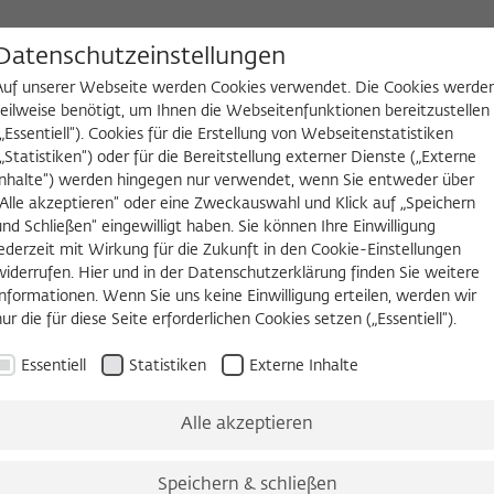
D
Datenschutzeinstellungen
Auf unserer Webseite werden Cookies verwendet. Die Cookies werde
teilweise benötigt, um Ihnen die Webseitenfunktionen bereitzustellen
(„Essentiell“). Cookies für die Erstellung von Webseitenstatistiken
NGEN
WIKOTHEK
FELLOW WERDEN
(„Statistiken“) oder für die Bereitstellung externer Dienste („Externe
Inhalte“) werden hingegen nur verwendet, wenn Sie entweder über
„Alle akzeptieren“ oder eine Zweckauswahl und Klick auf „Speichern
und Schließen“ eingewilligt haben. Sie können Ihre Einwilligung
PRE
jederzeit mit Wirkung für die Zukunft in den Cookie-Einstellungen
Advanced Study für die Ukra
widerrufen. Hier und in der Datenschutzerklärung finden Sie weitere
Informationen. Wenn Sie uns keine Einwilligung erteilen, werden wir
nur die für diese Seite erforderlichen Cookies setzen („Essentiell“).
t sich mit ukrainischen und internationalen Partnern
es Ukraine Institute for Advanced Study (UIAS) in K
Essentiell
Statistiken
Externe Inhalte
ter Kriegsbedingungen wird zunächst eine virtuelle St
Stiftung fördert diesen Schritt mit einer Finanzieru
Alle akzeptieren
e.
Speichern & schließen