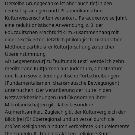
Zweck
Derselbe Grundgedanke ist aber auch tief in den
der/die Besucher:in durch eine Verlinkung
können
deutschsprachigen und US-amerikanischen
auf wiko-berlin.de weitergeleitet wurde.
Kulturwissenschaften verankert. Paradoxerweise führt
eine reduktionistische Anwendung, z. B. der
Name
_pk_ses
Foucaultschen Machtkritik im Zusammenhang mit
einer textfixierten, letztlich philologisch-historischen
Anbieter
Matomo
Methode partikularer Kulturforschung zu solcher
Übereinstimmung.
Laufzeit
30 Minuten
Als Gegenentwurf zu "Kultur als Text" werde ich zehn
mediterrane Kultformen aus Judentum, Christentum
Dieses kurzlebige Cookie wird dazu
verwendet, vorübergehend Daten über
und Islam sowie deren politische Fortschreibungen
Zweck
den aktuellen Aufenthalt des Besuchs auf
(Fundamentalismen, charismatische Bewegungen)
der Webseite des Wissenschaftskollegs
untersuchen. Der Verankerung der Kulte in den
zu speichern.
Netzwerkbeziehungen und Ökonomien ihrer
Mikrolandschaften gilt dabei besondere
Aufmerksamkeit. Zugleich gibt der Kulturvergleich den
Blick frei für überregional und universal durch die
großen Religionen hindurch verbreitete Kulturelemente
(Personenkult, Trancepraktiken, religiöse Kunst,