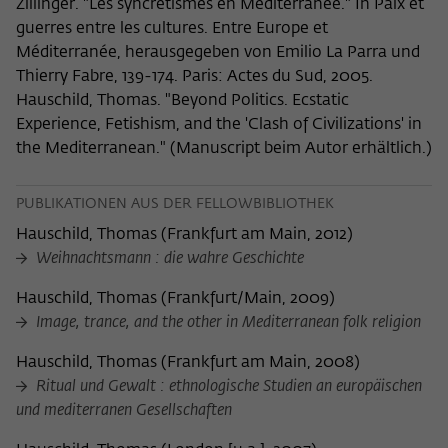
Zillinger. "Les syncrétismes en Méditerranée." In Paix et
guerres entre les cultures. Entre Europe et
Méditerranée, herausgegeben von Emilio La Parra und
Thierry Fabre, 139-174. Paris: Actes du Sud, 2005.
Hauschild, Thomas. "Beyond Politics. Ecstatic
Experience, Fetishism, and the 'Clash of Civilizations' in
the Mediterranean." (Manuscript beim Autor erhältlich.)
PUBLIKATIONEN AUS DER FELLOWBIBLIOTHEK
Hauschild, Thomas
(
Frankfurt am Main, 2012
)
Weihnachtsmann : die wahre Geschichte
Hauschild, Thomas
(
Frankfurt/Main, 2009
)
Image, trance, and the other in Mediterranean folk religion
Hauschild, Thomas
(
Frankfurt am Main, 2008
)
Ritual und Gewalt : ethnologische Studien an europäischen
und mediterranen Gesellschaften